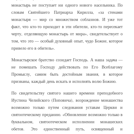
монастырь не поступает ни одного нового насельника. По
словам Святейшего Патриарха Кирилла, «за стенами
монастыря — мир со множеством соблазнов. И уже тот
факт, что кто-то приходит в эти обители, кто-то пересекает
черту, отделяющую монастырь от мира», свидетельствует о
том, что это — особый духовный опыт, чудо Божие, которое
привело его в обитель».
Монастырское братство созидает Господь. А наша задача —
не помешать Господу действовать по Его Всеблагому
Промыслу, самим быть достойным звания, в которое
призваны, каждый день искать и исполнять волю Божию.
По свидетельству святого нашего времени преподобного
Иустина Челийского (Поповича), возрождение монашества
возможно только путем следования уставам Церкви и
святоотеческому преданию. «Обновление возможно только в
буквальном, святоотеческом исполнении монашеских
обетов. Это единственный путь, освященный и