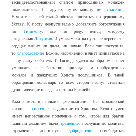
засвидетельствованный опытом православных монахов-
подвижников. На других путях монаху нет
спасения
.
Начните в вашей святой обители поститься по церковному
Уставу. К посту неопустительно добавляйте богослужения
по
Типикону
: всё по ряду, венец которому
ежедневная
Литургия
. И умная молитва пусть не перестает в
сердцах ваших ни днем, ни ночью. Если так поступите,
то
благословение
Божие, несомненно, начнет изливаться на
вашу святую обитель. И Господь чудесным образом начнет
умножать ваше братство, приводя вам пробужденных
монахов и жаждущих Христа послушников. В такой
образцовый монастырь со всех сторон начнут стекаться
души, алчущие правды и истины Божией».
Важно иметь правильное целеполагание. Цель монашеской
жизни —
спасение
, соединение со Христом. Если игумен
имеет непрестанное попечение о том, чтобы для братии
главным деланием было
трезвение
, послушание, молитва,
стремление достигнуть
добродетели
, освободиться