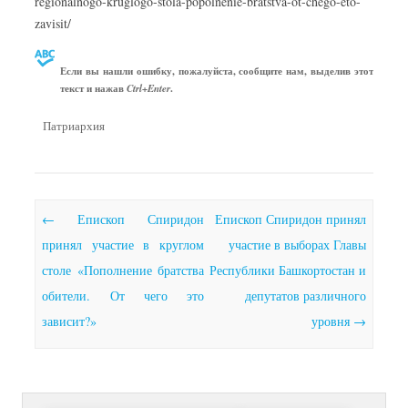
regionalnogo-kruglogo-stola-popolnenie-bratstva-ot-chego-eto-
zavisit/
Если вы нашли ошибку, пожалуйста, сообщите нам, выделив этот
текст и нажав
.
Ctrl+Enter
Патриархия
Почтовая навигация
←
Епископ Спиридон
Епископ Спиридон принял
принял участие в круглом
участие в выборах Главы
столе «Пополнение братства
Республики Башкортостан и
обители. От чего это
депутатов различного
зависит?»
уровня
→