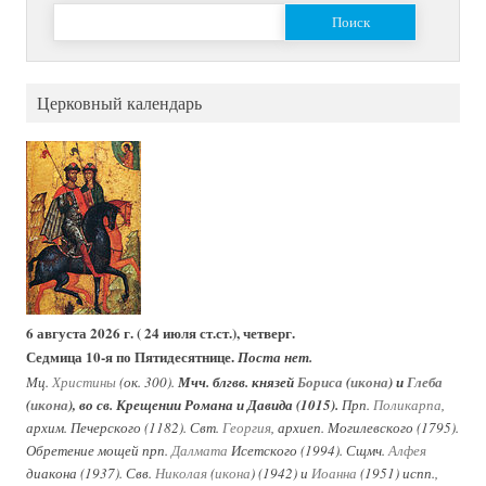
Найти:
Церковный календарь
6 августа 2026 г. ( 24 июля ст.ст.), четверг.
Седмица 10-я по Пятидесятнице.
Поста нет.
Мц.
Христины
(ок. 300).
Мчч. блгвв. князей
Бориса
(
икона
) и
Глеба
(
икона
), во св. Крещении Романа и Давида (1015).
Прп.
Поликарпа
,
архим. Печерского (1182). Свт.
Георгия
, архиеп. Могилевского (1795).
Обретение мощей прп.
Далмата
Исетского (1994). Сщмч.
Алфея
диакона (1937). Свв.
Николая
(
икона
) (1942) и
Иоанна
(1951) испп.,