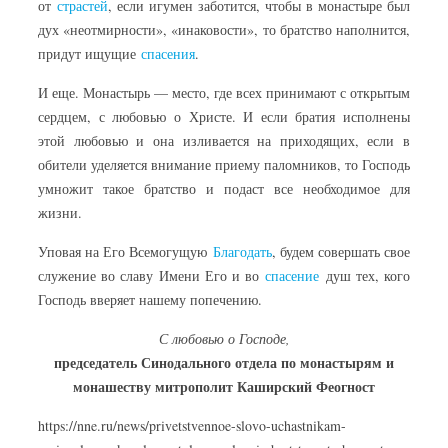
от
страстей
, если игумен заботится, чтобы в монастыре был
дух «неотмирности», «инаковости», то братство наполнится,
придут ищущие
спасения
.
И еще. Монастырь — место, где всех принимают с открытым
сердцем, с любовью о Христе. И если братия исполнены
этой любовью и она изливается на приходящих, если в
обители уделяется внимание приему паломников, то Господь
умножит такое братство и подаст все необходимое для
жизни.
Уповая на Его Всемогущую
Благодать
, будем совершать свое
служение во славу Имени Его и во
спасение
душ тех, кого
Господь вверяет нашему попечению.
С любовью о Господе,
председатель Синодального отдела по монастырям и
монашеству митрополит Каширский Феогност
https://nne.ru/news/privetstvennoe-slovo-uchastnikam-