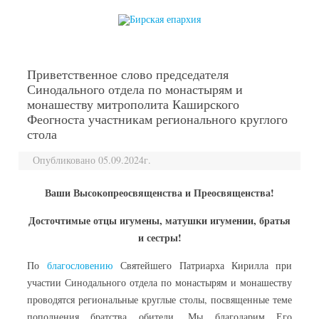
перейти к содержанию
Приветственное слово председателя
Синодального отдела по монастырям и
монашеству митрополита Каширского
Феогноста участникам регионального круглого
стола
Опубликовано 05.09.2024г.
Ваши Высокопреосвященства и Преосвященства!
Досточтимые отцы игумены, матушки игумении, братья
и сестры!
По
благословению
Святейшего Патриарха Кирилла при
участии Синодального отдела по монастырям и монашеству
проводятся региональные круглые столы, посвященные теме
пополнения братства обители. Мы благодарим Его