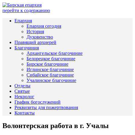
перейти к содержанию
Епархия
Епархия сегодня
История
Духовенство
Правящий архиерей
Благочиния
Архангельское благочиние
Белорецкое благочиние
Бирское благочиние
Иглинское благочиние
Сибайское благочиние
Учалинское благочиние
Отделы
Святые
Некролог
График богослужений
Реквизиты для пожертвования
Контакты
Волонтерская работа в г. Учалы