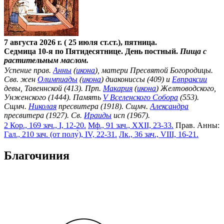
7 августа 2026 г. ( 25 июля ст.ст.), пятница.
Седмица 10-я по Пятидесятнице. День постный.
Пища с
растительным маслом.
Успение прав.
Анны
(
икона
), матери Пресвятой Богородицы.
Свв. жен
Олимпиады
(
икона
) диакониссы (409) и
Евпраксии
девы, Тавеннской (413). Прп.
Макария
(
икона
) Желтоводского,
Унженского (1444). Память
V Вселенского Собора
(553).
Сщмч.
Николая
пресвитера (1918). Сщмч.
Александра
пресвитера (1927). Св.
Ираиды
исп (1967).
2 Кор., 169 зач., I, 12-20.
Мф., 91 зач., XXII, 23-33.
Прав. Анны:
Гал., 210 зач. (от полу́), IV, 22-31.
Лк., 36 зач., VIII, 16-21.
Благочиния