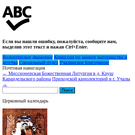
Если вы нашли ошибку, пожалуйста, сообщите нам,
выделив этот текст и нажав
Ctrl+Enter
.
Волонтерское движение
Комиссия по защите материнства и
детства
Социальный отдел
Учалинское благочиние
Почтовая навигация
←
Миссионерская Божественная Литургия в д. Круш
Караидельского района
Приходской кинолекторий в г. Учалы
→
Найти:
Церковный календарь