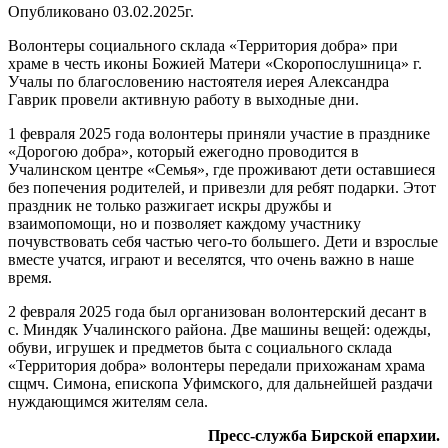
Опубликовано 03.02.2025г.
Волонтеры социального склада «Территория добра» при
храме в честь иконы Божией Матери «Скоропослушница» г.
Учалы по благословению настоятеля иерея Александра
Гаврик провели активную работу в выходные дни.
1 февраля 2025 года волонтеры приняли участие в празднике
«Дорогою добра», который ежегодно проводится в
Учалинском центре «Семья», где проживают дети оставшиеся
без попечения родителей, и привезли для ребят подарки. Этот
праздник не только разжигает искры дружбы и
взаимопомощи, но и позволяет каждому участнику
почувствовать себя частью чего-то большего. Дети и взрослые
вместе учатся, играют и веселятся, что очень важно в наше
время.
2 февраля 2025 года был организован волонтерский десант в
с. Миндяк Учалинского района. Две машины вещей: одежды,
обуви, игрушек и предметов быта с социального склада
«Территория добра» волонтеры передали прихожанам храма
сщмч. Симона, епископа Уфимского, для дальнейшей раздачи
нуждающимся жителям села.
Пресс-служба Бирской епархии.