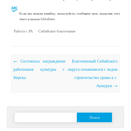
Если вы нашли ошибку, пожалуйста, сообщите нам, выделив этот
текст и нажав
.
Ctrl+Enter
Работа с РА
Сибайское благочиние
Почтовая навигация
←
Состоялось награждение
Благочинный Сибайского
работников культуры г.
округа ознакомился с ходом
Бирска
строительства храма в с.
Акмурун
→
Найти: