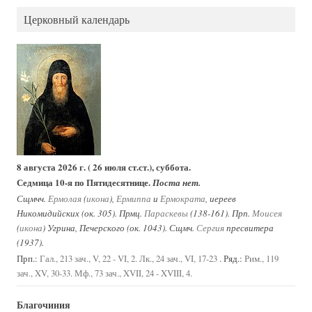
Церковный календарь
8 августа 2026 г. ( 26 июля ст.ст.), суббота.
Седмица 10-я по Пятидесятнице.
Поста нет.
Сщмчч.
Ермолая
(
икона
),
Ермиппа
и
Ермократа
, иереев
Никомидийских (ок. 305). Прмц.
Параскевы
(138-161). Прп.
Моисея
(
икона
) Угрина, Печерского (ок. 1043). Сщмч.
Сергия
пресвитера
(1937).
Прп.:
. Ряд.:
Гал., 213 зач., V, 22 - VI, 2.
Лк., 24 зач., VI, 17-23
Рим., 119
зач., XV, 30-33.
Мф., 73 зач., XVII, 24 - XVIII, 4.
Благочиния