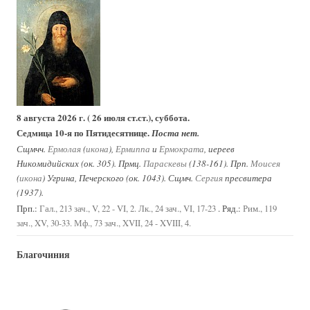
8 августа 2026 г. ( 26 июля ст.ст.), суббота.
Седмица 10-я по Пятидесятнице.
Поста нет.
Сщмчч.
Ермолая
(
икона
),
Ермиппа
и
Ермократа
, иереев
Никомидийских (ок. 305). Прмц.
Параскевы
(138-161). Прп.
Моисея
(
икона
) Угрина, Печерского (ок. 1043). Сщмч.
Сергия
пресвитера
(1937).
Прп.:
. Ряд.:
Гал., 213 зач., V, 22 - VI, 2.
Лк., 24 зач., VI, 17-23
Рим., 119
зач., XV, 30-33.
Мф., 73 зач., XVII, 24 - XVIII, 4.
Благочиния