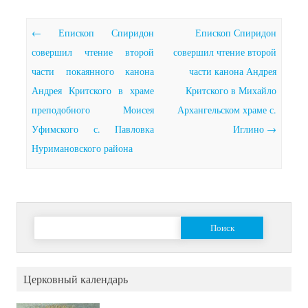
Почтовая навигация
←
Епископ Спиридон
Епископ Спиридон
совершил чтение второй
совершил чтение второй
части покаянного канона
части канона Андрея
Андрея Критского в храме
Критского в Михайло
преподобного Моисея
Архангельском храме с.
Уфимского с. Павловка
Иглино
→
Нуримановского района
Найти:
Церковный календарь