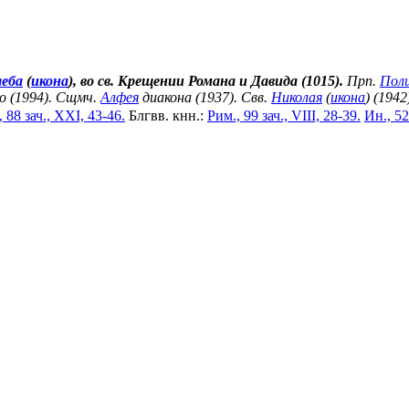
леба
(
икона
), во св. Крещении Романа и Давида (1015).
Прп.
Пол
о (1994). Сщмч.
Алфея
диакона (1937). Свв.
Николая
(
икона
) (1942
 88 зач., XXI, 43-46.
Блгвв. кнн.:
Рим., 99 зач., VIII, 28-39.
Ин., 52