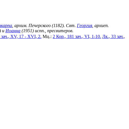
икарпа
, архим. Печерского (1182). Свт.
Георгия
, архиеп.
) и
Иоанна
(1951) испп., пресвитеров.
 зач., XV, 17 - XVI, 2.
Мц.:
2 Кор., 181 зач., VI, 1-10.
Лк., 33 зач.,