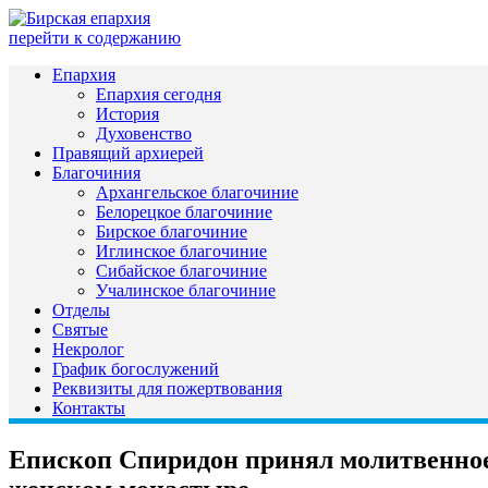
перейти к содержанию
Епархия
Епархия сегодня
История
Духовенство
Правящий архиерей
Благочиния
Архангельское благочиние
Белорецкое благочиние
Бирское благочиние
Иглинское благочиние
Сибайское благочиние
Учалинское благочиние
Отделы
Святые
Некролог
График богослужений
Реквизиты для пожертвования
Контакты
Епископ Спиридон принял молитвенное