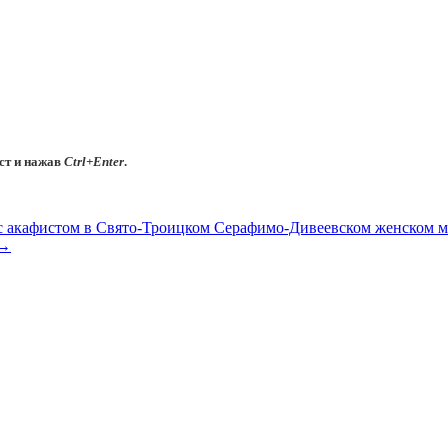
ст и нажав
Ctrl+Enter
.
с акафистом в Свято-Троицком Серафимо-Дивеевском женском 
→