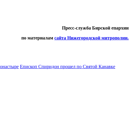
Пресс-служба Бирской епархии
по материалам
сайта Нижегородской митрополии.
монастыре
Епископ Спиридон прошел по Святой Канавке