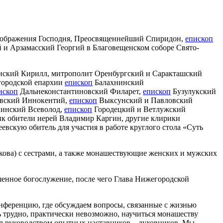
Преображения Господня, Преосвященнейший Спиридон,
епископ
 и Арзамасский Георгий в Благовещенском соборе Свято-
нский Кирилл, митрополит Оренбургский и Саракташский
городской епархии
епископ
Балахнинский
ископ
Дальнеконстантиновский Филарет,
епископ
Бузулукский
вский Иннокентий,
епископ
Выксунский и Павловский
инский Всеволод,
епископ
Городецкий и Ветлужский
к обители иерей Владимир Каргин, другие клирики
скую обитель для участия в работе круглого стола «Суть
кова) с сестрами, а также монашествующие женских и мужских
шенное богослужение, после чего Глава Нижегородской
ференцию, где обсуждаем вопросы, связанные с жизнью
ь трудно, практически невозможно, научиться монашеству
од руководством опытных наставников – духовников. Мы