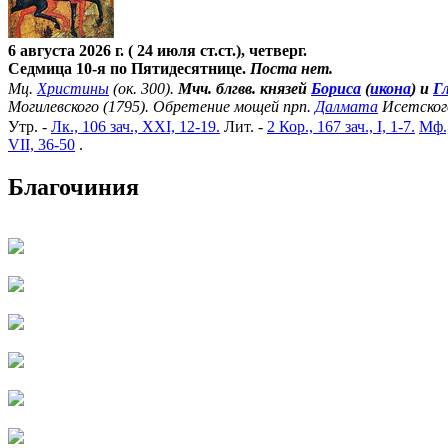
6 августа 2026 г. ( 24 июля ст.ст.), четверг.
Седмица 10-я по Пятидесятнице.
Поста нет.
Мц.
Христины
(ок. 300).
Мчч. блгвв. князей
Бориса
(
икона
) и
Г
Могилевского (1795). Обретение мощей прп.
Далмата
Исетског
Утр. -
Лк., 106 зач., XXI, 12-19.
Лит. -
2 Кор., 167 зач., I, 1-7.
Мф.,
VII, 36-50
.
Благочиния