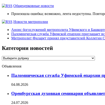
Общецерковные новости
Произошла ошибка; возможно, лента недоступна. Повтор
Новости митрополии
Анонс богослужений митрополита Уфимского и Башко
Паломническая служба Уфимской епархии приглашает все
Митрополит Филарет принял представителей Коллегии С
Категории новостей
Категории
новостей
Объявления
Паломническая служба Уфимской епархии при
04.08.2026
Оренбургская духовная семинария объявляет
24.07.2026