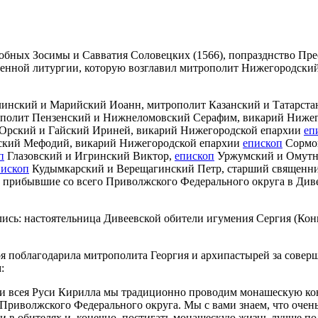
одобных Зосимы и Савватия Соловецких (1566), попразднство 
венной литургии, которую возглавил митрополит Нижегородский
инский и Марийский Иоанн, митрополит Казанский и Татарста
ополит Пензенский и Нижнеломовский Серафим, викарий Ниже
Орский и Гайский Ириней, викарий Нижегородской епархии
еп
ский Мефодий, викарий Нижегородской епархии
епископ
Сормо
п
Глазовский и Игринский Виктор,
епископ
Уржумский и Омутн
пископ
Кудымкарский и Верещагинский Петр, старший священни
рибывшие со всего Приволжского Федерального округа в Дивеев
ись: настоятельница Дивеевской обители игумения Сергия (Кон
я поблагодарила митрополита Георгия и архипастырей за совер
:
и всея Руси Кирилла мы традиционно проводим монашескую кон
 Приволжского Федерального округа. Мы с вами знаем, что очен
ни в обителях и, конечно, постигать монашескую жизнь лучше п