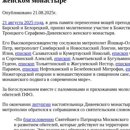
женском монастыре
Опубликовано 21.08.2025г.
21 августа 2025 года
, в день памяти перенесения мощей преп
Бирский и Белорецкий, принял молитвенное участие в Божест
Троицкого Серафимо-Дивеевского женского монастыря.
Его Высокопреосвященству сослужили митрополит Йошкар-Ол
Петр, митрополит Симбирский и Новоспасский Лонгин, митр
Илия,
епископ
Салаватский и Кумертауский Николай,
епископ
и Сорочинский Алексий,
епископ
Альметьевский и Бугульмин
Гедеон,
епископ
Тольяттинский и Жигулевский Нестор,
еписко
Парамон,
епископ
Нефтекамский и Белебеевский Митрофан,
е
Нижегородской епархии и монашествуюшие в священном сане, п
монашеского подвига в современном мире».
За богослужением вместе с паломниками и прихожанами молил
обителей ПФО.
По окончании
литургии
настоятельница Дивеевского монастыр
митрополии обратился к собравшимся со святительским словом
«По
благословению
Святейшего Патриарха Московского 
и развитием обителей, которые действуют на территории
по книгам. Эти знания мы обретаем в повседневной жиз