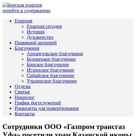
перейти к содержанию
Епархия
Епархия сегодня
История
Духовенство
Правящий архиерей
Благочиния
Архангельское благочиние
Белорецкое благочиние
Бирское благочиние
Иглинское благочиние
Сибайское благочиние
Учалинское благочиние
Отделы
Святые
Некролог
График богослужений
Реквизиты для пожертвования
Контакты
Сотрудники ООО «Газпром трансгаз
Уфа» посетили храм Казанской иконы