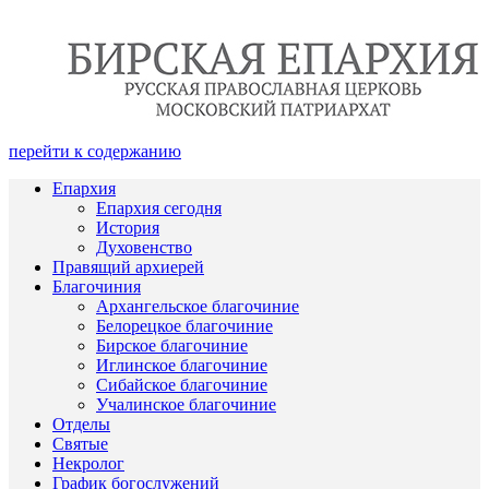
перейти к содержанию
Епархия
Епархия сегодня
История
Духовенство
Правящий архиерей
Благочиния
Архангельское благочиние
Белорецкое благочиние
Бирское благочиние
Иглинское благочиние
Сибайское благочиние
Учалинское благочиние
Отделы
Святые
Некролог
График богослужений