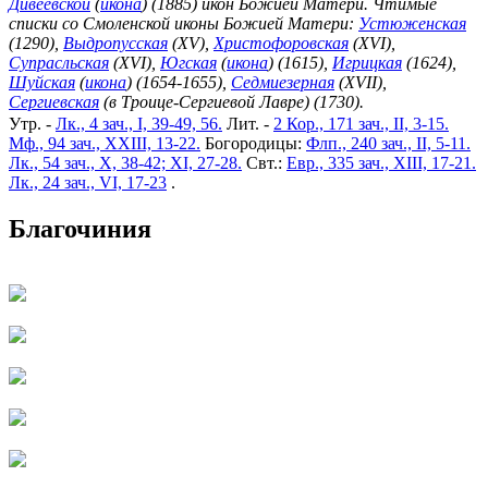
Дивеевской
(
икона
) (1885) икон Божией Матери. Чтимые
списки со Смоленской иконы Божией Матери:
Устюженская
(1290),
Выдропусская
(XV),
Христофоровская
(XVI),
Супрасльская
(XVI),
Югская
(
икона
) (1615),
Игрицкая
(1624),
Шуйская
(
икона
) (1654-1655),
Седмиезерная
(XVII),
Сергиевская
(в Троице-Сергиевой Лавре) (1730).
Утр. -
Лк., 4 зач., I, 39-49, 56.
Лит. -
2 Кор., 171 зач., II, 3-15.
Мф., 94 зач., XXIII, 13-22.
Богородицы:
Флп., 240 зач., II, 5-11.
Лк., 54 зач., X, 38-42; XI, 27-28.
Свт.:
Евр., 335 зач., XIII, 17-21.
Лк., 24 зач., VI, 17-23
.
Благочиния