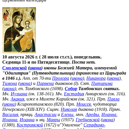
10 августа 2026 г. ( 28 июля ст.ст.), понедельник.
Седмица 11-я по Пятидесятнице.
Поста нет.
Смоленской
(
икона
) иконы Божией Матери, именуемой
"Одигитрия" (Путеводительница) (принесена из Царьграда
в 1046 г.).
Апп. от 70-ти
Прохора
(
икона
),
Никанора
(
икона
),
Тимона
(
икона
) и
Пармена
диаконов (I). Свт.
Питирима
(
икона
), еп. Тамбовского (1698).
Собор
Тамбовских святых.
Мч.
Иулиана
(ок. 138-161). Мч.
Евстафия
Анкирского (ок. 316).
Мч.
Акакия
, иже в Милете Карийском (ок. 321). Прп.
Павла
(
икона
) Ксиропотамского (820). Прп.
Моисея
, чудотворца
Печерского (XIII-XIV). Сщмч.
Николая
диакона (1918). Прмч.
Василия
, прмцц.
Анастасии
и
Елены
, мчч.
Арефы
,
Иоанна
,
Иоанна
,
Иоанна
и мц.
Мавры
(1937).
Гребневской
(
икона
)
(1380),
Костромской
(1672) и"Умиление"
Серафимо-