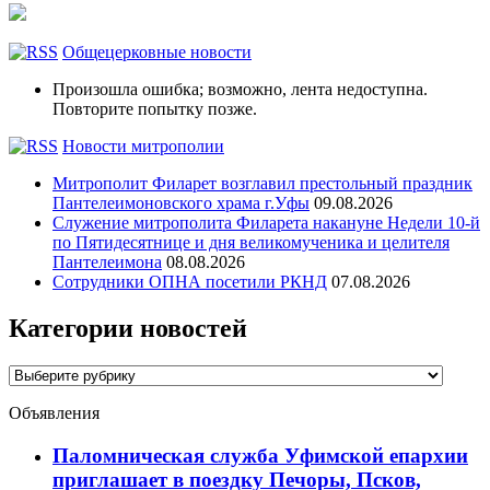
Общецерковные новости
Произошла ошибка; возможно, лента недоступна.
Повторите попытку позже.
Новости митрополии
Митрополит Филарет возглавил престольный праздник
Пантелеимоновского храма г.Уфы
09.08.2026
Служение митрополита Филарета накануне Недели 10-й
по Пятидесятнице и дня великомученика и целителя
Пантелеимона
08.08.2026
Сотрудники ОПНА посетили РКНД
07.08.2026
Категории новостей
Категории
новостей
Объявления
Паломническая служба Уфимской епархии
приглашает в поездку Печоры, Псков,