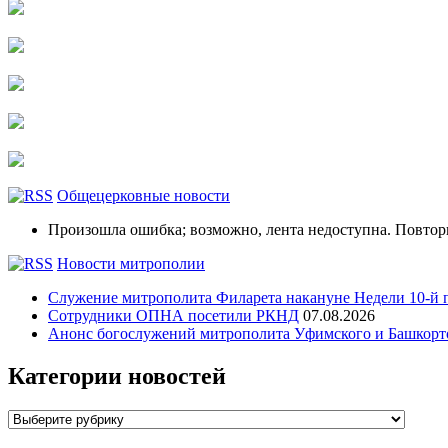
Общецерковные новости
Произошла ошибка; возможно, лента недоступна. Повтор
Новости митрополии
Служение митрополита Филарета накануне Недели 10-й 
Сотрудники ОПНА посетили РКНД
07.08.2026
Анонс богослужений митрополита Уфимского и Башко
Категории новостей
Категории
новостей