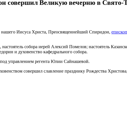
он совершил Великую вечерню в Свято-Т
аса нашего Иисуса Христа, Преосвященнейший Спиридон,
еписко
 настоятель собора иерей Алексий Помелов; настоятель Казанск
дорин и духовенство кафедрального собора.
 под управлением регента Юлии Сайнашевой.
овенством совершил славление празднику Рождества Христова, 