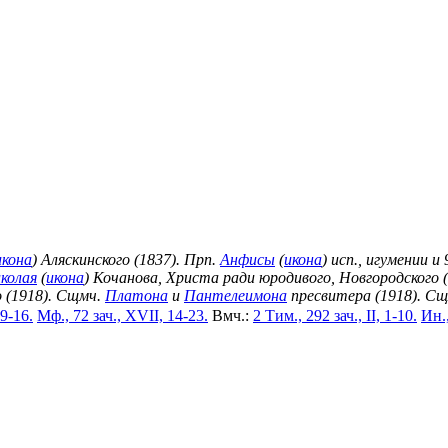
икона
) Аляскинского (1837). Прп.
Анфисы
(
икона
) исп., игумении и
колая
(
икона
) Кочанова, Христа ради юродивого, Новгородского 
о (1918). Сщмч.
Платона
и
Пантелеимона
пресвитера (1918). С
 9-16.
Мф., 72 зач., XVII, 14-23.
Вмч.:
2 Тим., 292 зач., II, 1-10.
Ин.,