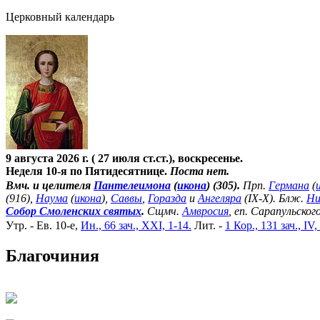
Церковный календарь
9 августа 2026 г. ( 27 июля ст.ст.), воскресенье.
Неделя 10-я по Пятидесятнице.
Поста нет.
Вмч. и целителя
Пантелеимона
(
икона
) (305).
Прп.
Германа
(
(916),
Наума
(
икона
),
Саввы
,
Горазда
и
Ангеляра
(IX-X). Блж.
Ни
Собор Смоленских святых
.
Сщмч.
Амвросия
, еп. Сарапульског
Утр. - Ев. 10-е,
Ин., 66 зач., XXI, 1-14.
Лит. -
1 Кор., 131 зач., IV,
Благочиния