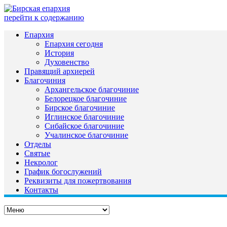
перейти к содержанию
Епархия
Епархия сегодня
История
Духовенство
Правящий архиерей
Благочиния
Архангельское благочиние
Белорецкое благочиние
Бирское благочиние
Иглинское благочиние
Сибайское благочиние
Учалинское благочиние
Отделы
Святые
Некролог
График богослужений
Реквизиты для пожертвования
Контакты