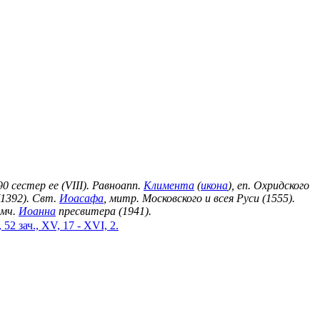
 90 сестер ее (VIII). Равноапп.
Климента
(
икона
), еп. Охридского
(1392). Свт.
Иоасафа
, митр. Московского и всея Руси (1555).
щмч.
Иоанна
пресвитера (1941).
 52 зач., XV, 17 - XVI, 2.