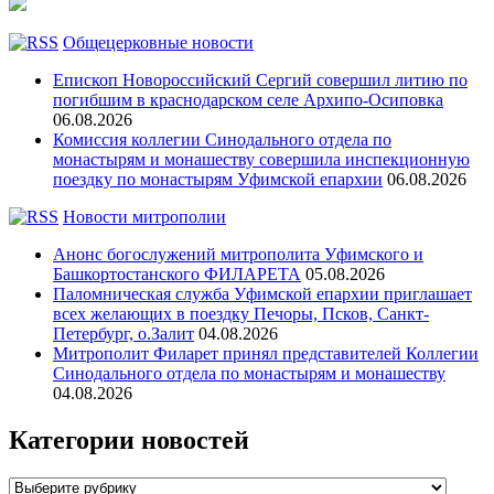
Общецерковные новости
Епископ Новороссийский Сергий совершил литию по
погибшим в краснодарском селе Архипо-Осиповка
06.08.2026
Комиссия коллегии Синодального отдела по
монастырям и монашеству совершила инспекционную
поездку по монастырям Уфимской епархии
06.08.2026
Новости митрополии
Анонс богослужений митрополита Уфимского и
Башкортостанского ФИЛАРЕТА
05.08.2026
Паломническая служба Уфимской епархии приглашает
всех желающих в поездку Печоры, Псков, Санкт-
Петербург, о.Залит
04.08.2026
Митрополит Филарет принял представителей Коллегии
Синодального отдела по монастырям и монашеству
04.08.2026
Категории новостей
Категории