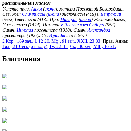
растительным маслом.
Успение прав.
Анны
(
икона
), матери Пресвятой Богородицы.
Свв. жен
Олимпиады
(
икона
) диакониссы (409) и
Евпраксии
девы, Тавеннской (413). Прп.
Макария
(
икона
) Желтоводского,
Унженского (1444). Память
V Вселенского Собора
(553).
Сщмч.
Николая
пресвитера (1918). Сщмч.
Александра
пресвитера (1927). Св.
Ираиды
исп (1967).
2 Кор., 169 зач., I, 12-20.
Мф., 91 зач., XXII, 23-33.
Прав. Анны:
Гал., 210 зач. (от полу́), IV, 22-31.
Лк., 36 зач., VIII, 16-21.
Благочиния