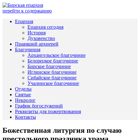
перейти к содержанию
Епархия
Епархия сегодня
История
Духовенство
Правящий архиерей
Благочиния
Архангельское благочиние
Белорецкое благочиние
Бирское благочиние
Иглинское благочиние
Сибайское благочиние
Учалинское благочиние
Отделы
Святые
Некролог
График богослужений
Реквизиты для пожертвования
Контакты
Божественная литургия по случаю
престольного праздника храма,