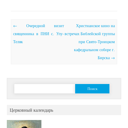
Почтовая навигация
←
Очередной визит
Христианское кино на
священника в ПНИ с. Улу-
встречах Библейской группы
Теляк
при Свято-Троицком
кафедральном соборе г.
Бирска
→
Найти:
Церковный календарь