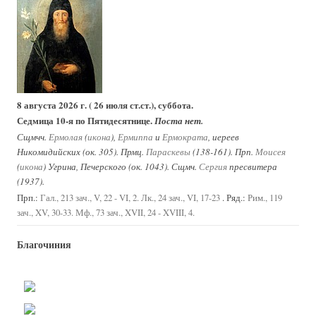
8 августа 2026 г. ( 26 июля ст.ст.), суббота.
Седмица 10-я по Пятидесятнице.
Поста нет.
Сщмчч.
Ермолая
(
икона
),
Ермиппа
и
Ермократа
, иереев
Никомидийских (ок. 305). Прмц.
Параскевы
(138-161). Прп.
Моисея
(
икона
) Угрина, Печерского (ок. 1043). Сщмч.
Сергия
пресвитера
(1937).
Прп.:
. Ряд.:
Гал., 213 зач., V, 22 - VI, 2.
Лк., 24 зач., VI, 17-23
Рим., 119
зач., XV, 30-33.
Мф., 73 зач., XVII, 24 - XVIII, 4.
Благочиния