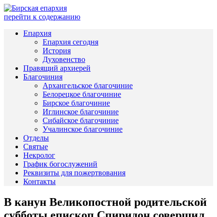
перейти к содержанию
Епархия
Епархия сегодня
История
Духовенство
Правящий архиерей
Благочиния
Архангельское благочиние
Белорецкое благочиние
Бирское благочиние
Иглинское благочиние
Сибайское благочиние
Учалинское благочиние
Отделы
Святые
Некролог
График богослужений
Реквизиты для пожертвования
Контакты
В канун Великопостной родительской
субботы епископ Спиридон совершил