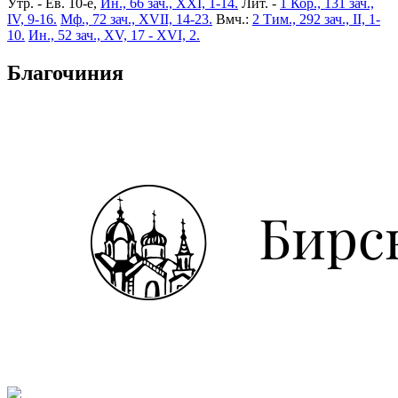
Утр. - Ев. 10-е,
Ин., 66 зач., XXI, 1-14.
Лит. -
1 Кор., 131 зач.,
IV, 9-16.
Мф., 72 зач., XVII, 14-23.
Вмч.:
2 Тим., 292 зач., II, 1-
10.
Ин., 52 зач., XV, 17 - XVI, 2.
Благочиния