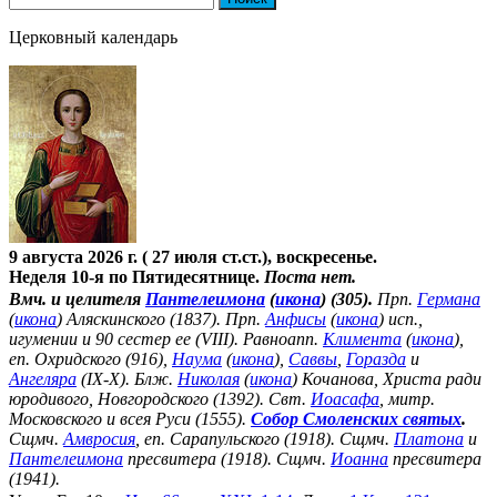
Церковный календарь
9 августа 2026 г. ( 27 июля ст.ст.), воскресенье.
Неделя 10-я по Пятидесятнице.
Поста нет.
Вмч. и целителя
Пантелеимона
(
икона
) (305).
Прп.
Германа
(
икона
) Аляскинского (1837). Прп.
Анфисы
(
икона
) исп.,
игумении и 90 сестер ее (VIII). Равноапп.
Климента
(
икона
),
еп. Охридского (916),
Наума
(
икона
),
Саввы
,
Горазда
и
Ангеляра
(IX-X). Блж.
Николая
(
икона
) Кочанова, Христа ради
юродивого, Новгородского (1392). Свт.
Иоасафа
, митр.
Московского и всея Руси (1555).
Собор Смоленских святых
.
Сщмч.
Амвросия
, еп. Сарапульского (1918). Сщмч.
Платона
и
Пантелеимона
пресвитера (1918). Сщмч.
Иоанна
пресвитера
(1941).