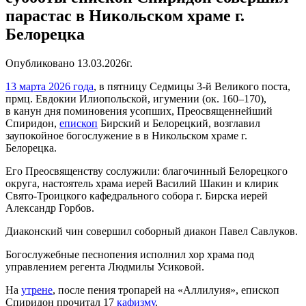
парастас в Никольском храме г.
Белорецка
Опубликовано 13.03.2026г.
13 марта 2026 года
, в пятницу Седмицы 3-й Великого поста,
прмц. Евдокии Илиопольской, игумении
(ок. 160–170)
,
в
канун дня поминовения усопших, Преосвященнейший
Спиридон,
епископ
Бирский и Белорецкий, возглавил
заупокойное богослужение в в Никольском храме г.
Белорецка.
Его Преосвященству сослужили: благочинный Белорецкого
округа, настоятель храма иерей Василий Шакин и клирик
Свято-Троицкого кафедрального собора г. Бирска иерей
Александр Горбов.
Диаконский чин совершил соборный диакон Павел Савлуков.
Богослужебные песнопения исполнил хор храма под
управлением регента Людмилы Усиковой.
На
утрене
, после пения тропарей на «Аллилуия», епископ
Спиридон прочитал 17
кафизму
.