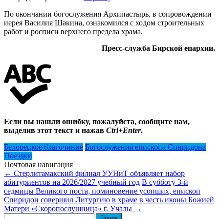
По окончании богослужения Архипастырь, в сопровождении
иерея Василия Шакина, ознакомился с ходом строительных
работ и росписи верхнего предела храма.
Пресс-служба Бирской епархии.
Если вы нашли ошибку, пожалуйста, сообщите нам,
выделив этот текст и нажав
Ctrl+Enter
.
Белорецкое благочиние
Богослужения епископа Спиридона
Поездки
Почтовая навигация
←
Стерлитамакский филиал УУНиТ объявляет набор
абитуриентов на 2026/2027 учебный год
В субботу 3-й
седмицы Великого поста, поминовение усопших, епископ
Спиридон совершил Литургию в храме в честь иконы Божией
Матери «Скоропослушница» г. Учалы
→
Найти: