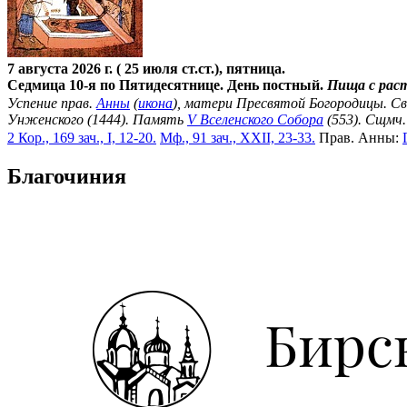
7 августа 2026 г. ( 25 июля ст.ст.), пятница.
Седмица 10-я по Пятидесятнице. День постный.
Пища с рас
Успение прав.
Анны
(
икона
), матери Пресвятой Богородицы. С
Унженского (1444). Память
V Вселенского Собора
(553). Сщмч
2 Кор., 169 зач., I, 12-20.
Мф., 91 зач., XXII, 23-33.
Прав. Анны:
Благочиния