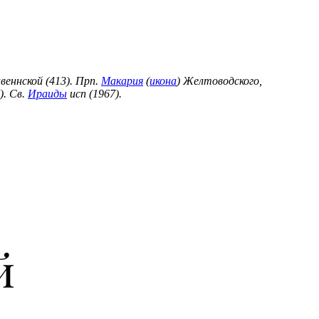
веннской (413). Прп.
Макария
(
икона
) Желтоводского,
). Св.
Ираиды
исп (1967).