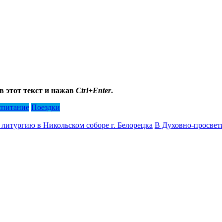
в этот текст и нажав
Ctrl+Enter
.
спитание
Поездки
итургию в Никольском соборе г. Белорецка
В Духовно-просвет