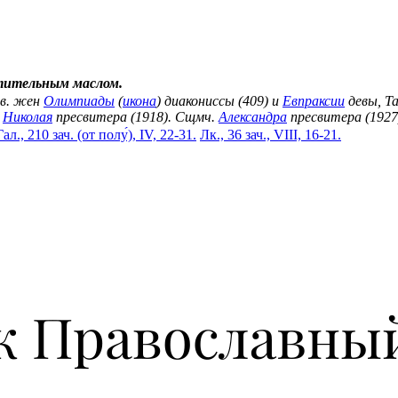
тительным маслом.
вв. жен
Олимпиады
(
икона
) диакониссы (409) и
Евпраксии
девы, Та
.
Николая
пресвитера (1918). Сщмч.
Александра
пресвитера (1927
Гал., 210 зач. (от полу́), IV, 22-31.
Лк., 36 зач., VIII, 16-21.