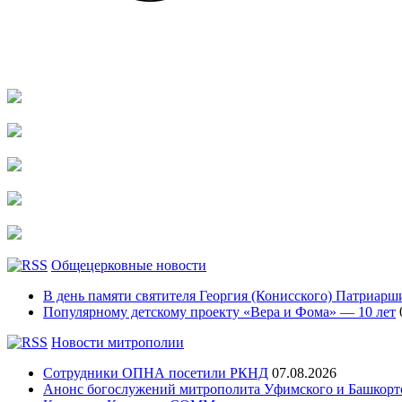
Общецерковные новости
В день памяти святителя Георгия (Конисского) Патриарши
Популярному детскому проекту «Вера и Фома» — 10 лет
Новости митрополии
Сотрудники ОПНА посетили РКНД
07.08.2026
Анонс богослужений митрополита Уфимского и Башко