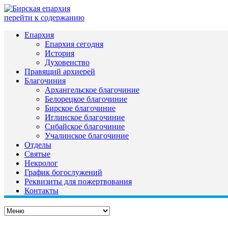
перейти к содержанию
Епархия
Епархия сегодня
История
Духовенство
Правящий архиерей
Благочиния
Архангельское благочиние
Белорецкое благочиние
Бирское благочиние
Иглинское благочиние
Сибайское благочиние
Учалинское благочиние
Отделы
Святые
Некролог
График богослужений
Реквизиты для пожертвования
Контакты