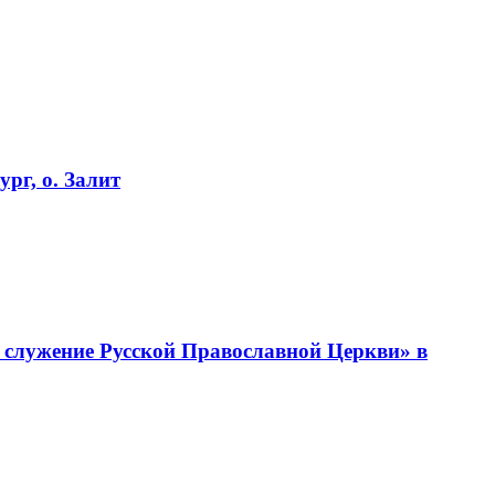
рг, о. Залит
 служение Русской Православной Церкви» в