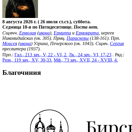
8 августа 2026 г. ( 26 июля ст.ст.), суббота.
Седмица 10-я по Пятидесятнице.
Поста нет.
Сщмчч.
Ермолая
(
икона
),
Ермиппа
и
Ермократа
, иереев
Никомидийских (ок. 305). Прмц.
Параскевы
(138-161). Прп.
Моисея
(
икона
) Угрина, Печерского (ок. 1043). Сщмч.
Сергия
пресвитера (1937).
Прп.:
Гал., 213 зач., V, 22 - VI, 2.
Лк., 24 зач., VI, 17-23
. Ряд.:
Рим., 119 зач., XV, 30-33.
Мф., 73 зач., XVII, 24 - XVIII, 4.
Благочиния