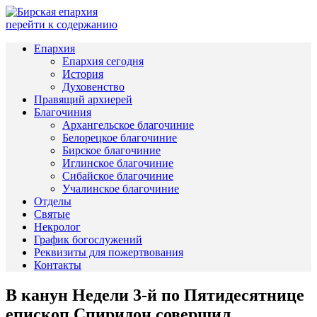
перейти к содержанию
Епархия
Епархия сегодня
История
Духовенство
Правящий архиерей
Благочиния
Архангельское благочиние
Белорецкое благочиние
Бирское благочиние
Иглинское благочиние
Сибайское благочиние
Учалинское благочиние
Отделы
Святые
Некролог
График богослужений
Реквизиты для пожертвования
Контакты
В канун Недели 3-й по Пятидесятнице
епископ Спиридон совершил