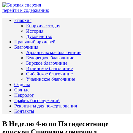
перейти к содержанию
Епархия
Епархия сегодня
История
Духовенство
Правящий архиерей
Благочиния
Архангельское благочиние
Белорецкое благочиние
Бирское благочиние
Иглинское благочиние
Сибайское благочиние
Учалинское благочиние
Отделы
Святые
Некролог
График богослужений
Реквизиты для пожертвования
Контакты
В Неделю 4-ю по Пятидесятнице
епископ Спиридон совершил