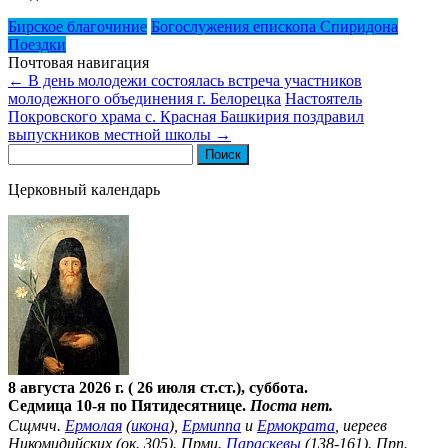
Бирское благочиние
Богослужения епископа Спиридона
Поездки
Почтовая навигация
←
В день молодежи состоялась встреча участников
молодежного объединения г. Белорецка
Настоятель
Покровского храма с. Красная Башкирия поздравил
выпускников местной школы
→
Найти:
Церковный календарь
8 августа 2026 г. ( 26 июля ст.ст.), суббота.
Седмица 10-я по Пятидесятнице.
Поста нет.
Сщмчч.
Ермолая
(
икона
),
Ермиппа
и
Ермократа
, иереев
Никомидийских (ок. 305). Прмц.
Параскевы
(138-161). Прп.