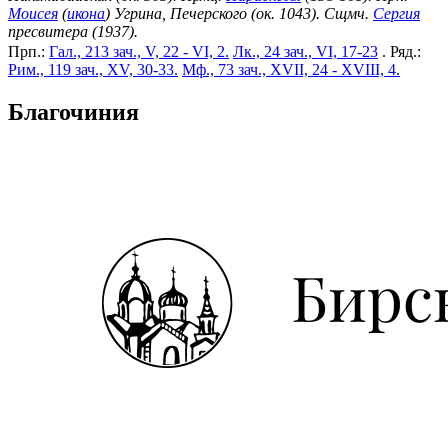
Моисея
(
икона
) Угрина, Печерского (ок. 1043). Сщмч.
Сергия
пресвитера (1937).
Прп.:
Гал., 213 зач., V, 22 - VI, 2.
Лк., 24 зач., VI, 17-23
. Ряд.:
Рим., 119 зач., XV, 30-33.
Мф., 73 зач., XVII, 24 - XVIII, 4.
Благочиния