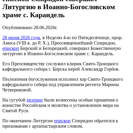
Литургию в Иоанно-Богословском
храме с. Караидель
Опубликовано 28.06.2026г.
28 июня 2026 года
, в Неделю 4-ю по Пятидесятнице, п
рор.
Амоса
(VIII в. до Р. Х.)
, Преосвященнейший Спиридон,
епископ
Бирский и Белорецкий, совершил Божественную
литургию в Иоанно-Богословском храме с. Караидель.
Его Преосвященству сослужил клирик Свято-Троицкого
кафедрального собора г. Бирска иерей Александр Горбов.
Песнопения богослужения исполнил хор Свято-Троицкого
кафедрального собора под управлением регента Марины
Четвериковой.
На сугубой
ектение
были вознесены особые прошения о
воинстве Российском и молитва о установлении мира на
Святой Руси.
По окончании Литургии
епископ
Спиридон обратился к
прихожанам с архипастырским словом.