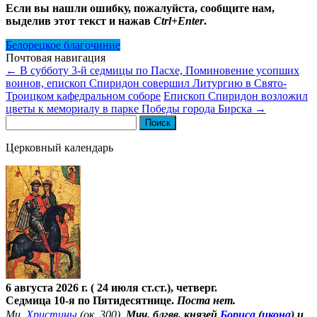
Если вы нашли ошибку, пожалуйста, сообщите нам,
выделив этот текст и нажав
Ctrl+Enter
.
Белорецкое благочиние
Почтовая навигация
←
В субботу 3-й седмицы по Пасхе, Поминовение усопших
воинов, епископ Спиридон совершил Литургию в Свято-
Троицком кафедральном соборе
Епископ Спиридон возложил
цветы к мемориалу в парке Победы города Бирска
→
Найти:
Церковный календарь
6 августа 2026 г. ( 24 июля ст.ст.), четверг.
Седмица 10-я по Пятидесятнице.
Поста нет.
Мц.
Христины
(ок. 300).
Мчч. блгвв. князей
Бориса
(
икона
) и