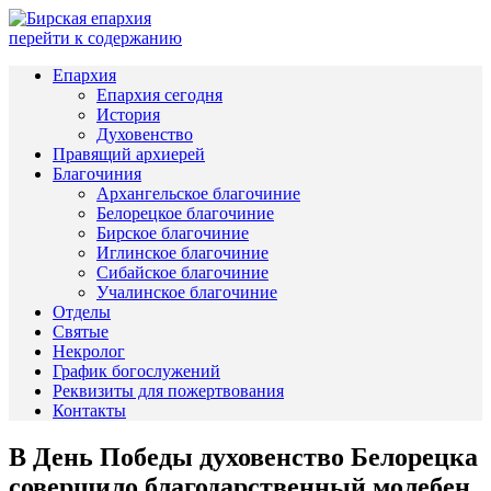
перейти к содержанию
Епархия
Епархия сегодня
История
Духовенство
Правящий архиерей
Благочиния
Архангельское благочиние
Белорецкое благочиние
Бирское благочиние
Иглинское благочиние
Сибайское благочиние
Учалинское благочиние
Отделы
Святые
Некролог
График богослужений
Реквизиты для пожертвования
Контакты
В День Победы духовенство Белорецка
совершило благодарственный молебен