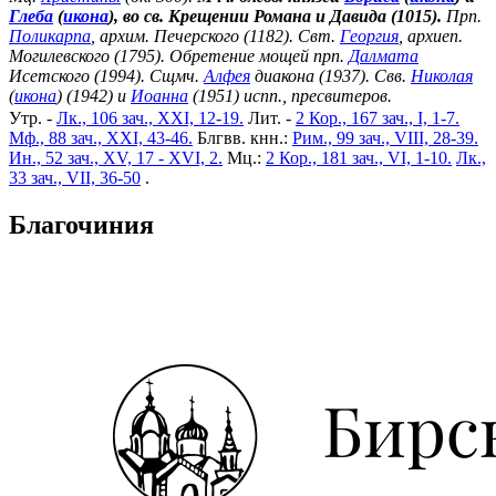
Глеба
(
икона
), во св. Крещении Романа и Давида (1015).
Прп.
Поликарпа
, архим. Печерского (1182). Свт.
Георгия
, архиеп.
Могилевского (1795). Обретение мощей прп.
Далмата
Исетского (1994). Сщмч.
Алфея
диакона (1937). Свв.
Николая
(
икона
) (1942) и
Иоанна
(1951) испп., пресвитеров.
Утр. -
Лк., 106 зач., XXI, 12-19.
Лит. -
2 Кор., 167 зач., I, 1-7.
Мф., 88 зач., XXI, 43-46.
Блгвв. кнн.:
Рим., 99 зач., VIII, 28-39.
Ин., 52 зач., XV, 17 - XVI, 2.
Мц.:
2 Кор., 181 зач., VI, 1-10.
Лк.,
33 зач., VII, 36-50
.
Благочиния