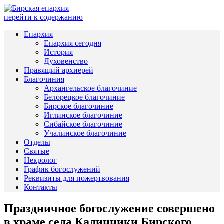
перейти к содержанию
Епархия
Епархия сегодня
История
Духовенство
Правящий архиерей
Благочиния
Архангельское благочиние
Белорецкое благочиние
Бирское благочиние
Иглинское благочиние
Сибайское благочиние
Учалинское благочиние
Отделы
Святые
Некролог
График богослужений
Реквизиты для пожертвования
Контакты
Праздничное богослужение совершено
в храме села Калинники Бирского