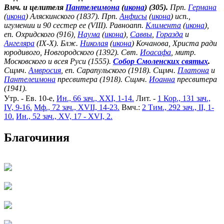
Вмч. и целителя
Пантелеимона
(
икона
) (305).
Прп.
Германа
(
икона
) Аляскинского (1837). Прп.
Анфисы
(
икона
) исп.,
игумении и 90 сестер ее (VIII). Равноапп.
Климента
(
икона
),
еп. Охридского (916),
Наума
(
икона
),
Саввы
,
Горазда
и
Ангеляра
(IX-X). Блж.
Николая
(
икона
) Кочанова, Христа ради
юродивого, Новгородского (1392). Свт.
Иоасафа
, митр.
Московского и всея Руси (1555).
Собор Смоленских святых
.
Сщмч.
Амвросия
, еп. Сарапульского (1918). Сщмч.
Платона
и
Пантелеимона
пресвитера (1918). Сщмч.
Иоанна
пресвитера
(1941).
Утр. - Ев. 10-е,
Ин., 66 зач., XXI, 1-14.
Лит. -
1 Кор., 131 зач.,
IV, 9-16.
Мф., 72 зач., XVII, 14-23.
Вмч.:
2 Тим., 292 зач., II, 1-
10.
Ин., 52 зач., XV, 17 - XVI, 2.
Благочиния