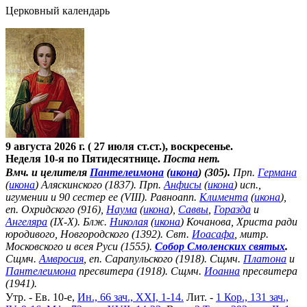
Церковный календарь
9 августа 2026 г. ( 27 июля ст.ст.), воскресенье.
Неделя 10-я по Пятидесятнице.
Поста нет.
Вмч. и целителя
Пантелеимона
(
икона
) (305).
Прп.
Германа
(
икона
) Аляскинского (1837). Прп.
Анфисы
(
икона
) исп.,
игумении и 90 сестер ее (VIII). Равноапп.
Климента
(
икона
),
еп. Охридского (916),
Наума
(
икона
),
Саввы
,
Горазда
и
Ангеляра
(IX-X). Блж.
Николая
(
икона
) Кочанова, Христа ради
юродивого, Новгородского (1392). Свт.
Иоасафа
, митр.
Московского и всея Руси (1555).
Собор Смоленских святых
.
Сщмч.
Амвросия
, еп. Сарапульского (1918). Сщмч.
Платона
и
Пантелеимона
пресвитера (1918). Сщмч.
Иоанна
пресвитера
(1941).
Утр. - Ев. 10-е,
Ин., 66 зач., XXI, 1-14.
Лит. -
1 Кор., 131 зач.,