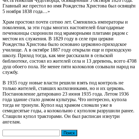
честь Николая Чудотворца, освящённый 5 октября 1826 года.
Главный же престол во имя Рождества Христова был освящён
5 ноября 1838 года…»
Храм простоял почти сотню лет. Сменялись императоры и
поколения, за эти годы многих настоятелей благодарные
печенкинцы схоронили под мраморными плитами рядом с
местом их служения. В 1829 году в селе при церкви
Рождества Христова было основано церковно-приходское
училище. А в октябре 1887 году открыли еще и приходскую
школу. Приход тогда, как мне рассказали в сельской
библиотеке, состоял из жителей села и 13 деревень, всего 4708
душ обоего пола. Не менее пяти колоколов созывали народ на
службу.
В 1935 году новые власти решили взять под контроль не
только жителей, ставших колхозниками, но и их церковь.
Постановление датировано 23 июня 1935 года. Летом 1936
года здание стало домом культуры. Что интересно, купола
тогда не тронули. Купол над храмом сломали уже в
семидесятые годы, а колокольню с куполом разрушили ранее.
Стащили купол тракторами. Он был расписан изнутри
ангелам.
Найти: