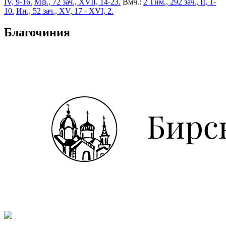
IV, 9-16.
Мф., 72 зач., XVII, 14-23.
Вмч.:
2 Тим., 292 зач., II, 1-
10.
Ин., 52 зач., XV, 17 - XVI, 2.
Благочиния