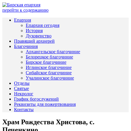
перейти к содержанию
Епархия
Епархия сегодня
История
Духовенство
Правящий архиерей
Благочиния
Архангельское благочиние
Белорецкое благочиние
Бирское благочиние
Иглинское благочиние
Сибайское благочиние
Учалинское благочиние
Отделы
Святые
Некролог
График богослужений
Реквизиты для пожертвования
Контакты
Храм Рождества Христова, с.
Печенкино