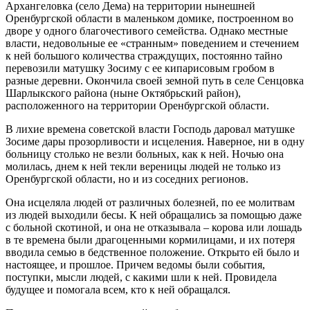
Архангеловка (село Дема) на территории нынешней
Оренбургской области в маленьком домике, построенном во
дворе у одного благочестивого семейства. Однако местные
власти, недовольные ее «странным» поведением и стечением
к ней большого количества страждущих, постоянно тайно
перевозили матушку Зосиму с ее кипарисовым гробом в
разные деревни. Окончила своей земной путь в селе Сенцовка
Шарлыкского района (ныне Октябрьский район),
расположенного на территории Оренбургской области.
В лихие времена советской власти Господь даровал матушке
Зосиме дары прозорливости и исцеления. Наверное, ни в одну
больницу столько не везли больных, как к ней. Ночью она
молилась, днем к ней текли вереницы людей не только из
Оренбургской области, но и из соседних регионов.
Она исцеляла людей от различных болезней, по ее молитвам
из людей выходили бесы. К ней обращались за помощью даже
с больной скотиной, и она не отказывала – корова или лошадь
в те времена были драгоценными кормилицами, и их потеря
вводила семью в бедственное положение. Открыто ей было и
настоящее, и прошлое. Причем ведомы были события,
поступки, мысли людей, с какими шли к ней. Провидела
будущее и помогала всем, кто к ней обращался.