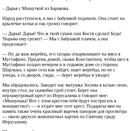
– Дарья с Мишуткой из Баракова.
Народ расступился, и мы с бабушкой подошли. Она стоит на
крылечке кельи и так грозно говорит:
— Дарья! Дарья! Что ж твой сукин сын Костя сделал! Беда!
Тюрьма ему грозит! — Мы с бабушкой плачем, а она
продолжает:
— Ну да жив жеребец, его татары откармливают на мясо в
Мустафино. Придешь домой, скажи Константину, чтобы шел в
Мустафино поздно вечером и в седьмом доме со стороны
Шарлыка, с краю села как зайдет, ищет жеребца, но не с
улицы, а со дворов, сзади, — берет жеребца и уводит.
Мы обрадовались. Заводит нас матушка Зосима в келью свою,
внутри стол, на скамейке гроб стоит. Берет она
перламутровый крест из Иерусалима и говорит мне:
«Мишунька! Вот с этим крестом тебя будут постригать в
монашество!» — и отдает мне этот крест. Подарила мне на
память также очень красивый ящичек панорам для просмотра
— около двухсот живописных картин по Святому граду
Иерусалиму.