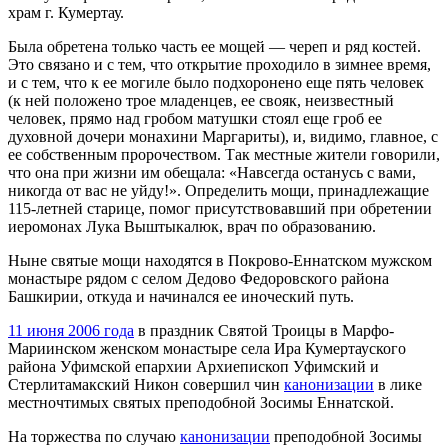
храм г. Кумертау.
Была обретена только часть ее мощей — череп и ряд костей.
Это связано и с тем, что открытие проходило в зимнее время,
и с тем, что к ее могиле было подхоронено еще пять человек
(к ней положено трое младенцев, ее свояк, неизвестный
человек, прямо над гробом матушки стоял еще гроб ее
духовной дочери монахини Маргариты), и, видимо, главное, с
ее собственным пророчеством. Так местные жители говорили,
что она при жизни им обещала: «Навсегда останусь с вами,
никогда от вас не уйду!». Определить мощи, принадлежащие
115-летней старице, помог присутствовавший при обретении
иеромонах Лука Выштыкалюк, врач по образованию.
Ныне святые мощи находятся в Покрово-Еннатском мужском
монастыре рядом с селом Дедово Федоровского района
Башкирии, откуда и начинался ее иноческий путь.
11 июня 2006 года
в праздник Святой Троицы в Марфо-
Мариинском женском монастыре села Ира Кумертауского
района Уфимской епархии Архиепископ Уфимский и
Стерлитамакский Никон совершил чин
канонизации
в лике
местночтимых святых преподобной Зосимы Еннатской.
На торжества по случаю
канонизации
преподобной Зосимы