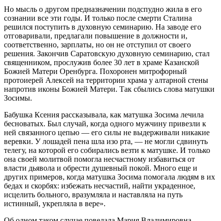
Но мысль о другом предназначении подспудно жила в его
сознании все эти годы. И только после смерти Сталина
решился поступить в духовную семинарию. На заводе его
отговаривали, предлагали повышение в должности и,
соответственно, зарплаты, но он не отступил от своего
решения. Закончив Саратовскую духовную семинарию, стал
священником, прослужив более 30 лет в храме Казанской
Божией Матери Оренбурга. Похоронен митрофорный
протоиерей Алексей на территории храма у алтарной стены
напротив иконы Божией Матери. Так сбылись слова матушки
Зосимы.
Бабушка Ксения рассказывала, как матушка Зосима лечила
бесноватых. Был случай, когда одного мужчину привезли к
ней связанного цепью — его силы не выдерживали никакие
веревки. У лошадей пена шла изо рта, — не могли сдвинуть
телегу, на которой его собирались везти к матушке. И только
она своей молитвой помогла несчастному избавиться от
власти дьявола и обрести душевный покой. Много еще и
других примеров, когда матушка Зосима помогала людям в их
бедах и скорбях: избежать несчастий, найти украденное,
исцелить больного, вразумляла и наставляла на путь
истинный, укрепляла в вере».
Об одном таком случае поведала Мария Владимировна