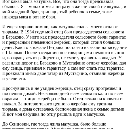
Вот какая была матушка. Все, что она тогда предсказала,
сбылось. Я – монах и мяса ни разу в жизни своей не вкушал, и
мой младший брат, тринадцатый ребенок в семье, тоже
никогда мяса в рот не брал.
И еще я хорошо помню, как матушка спасла моего отца от
тюрьмы. В 1934 году мой отец был председателем сельсовета
в Бараково. У него как председателя сельсовета были тарантас
и прекрасный племенной жеребец, который стоил больших
денег. Как-то в начале Петрова поста его вызвали на заседание
в Шарлык. После заседания он с товарищами немного выпил
и, возвращаясь из райцентра, не смог управлять лошадью. У
развилки дорог на Бараково и Мустафино отпряг жеребца, дал
ему сенца, привязал к тарантасу, а сам лег спать под тарантас.
Проезжали мимо двое татар из Мустафино, отвязали жеребца
и увели его.
Проснувшись и не увидев жеребца, отец сразу протрезвел и
поспешил домой. Несколько дней всем селом искали по всем
оврагам — нигде жеребца не было. Отец лежал на кровати и
плакал. За потерю такого ценного жеребца ему грозила
тюрьма, а дома оставалась беспомощная жена с семью детьми.
И вот моя бабушка по отцу решила идти к матушке.
До Сенцовки, где тогда жила матушка, было больше