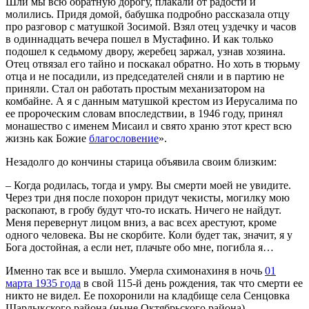
Шли мы всю обратную дорогу, плакали от радости и
молились. Придя домой, бабушка подробно рассказала отцу
про разговор с матушкой Зосимой. Взял отец уздечку и часов
в одиннадцать вечера пошел в Мустафино. И как только
подошел к седьмому двору, жеребец заржал, узнав хозяина.
Отец отвязал его тайно и поскакал обратно. Но хоть в тюрьму
отца и не посадили, из председателей сняли и в партию не
приняли. Стал он работать простым механизатором на
комбайне. А я с данным матушкой крестом из Иерусалима по
ее пророческим словам впоследствии, в 1946 году, принял
монашество с именем Мисаил и свято храню этот крест всю
жизнь как Божие
благословение
».
Незадолго до кончины старица объявила своим близким:
– Когда родилась, тогда и умру. Вы смерти моей не увидите.
Через три дня после похорон придут чекисты, могилку мою
раскопают, в гробу будут что-то искать. Ничего не найдут.
Меня перевернут лицом вниз, а вас всех арестуют, кроме
одного человека. Вы не скорбите. Коли будет так, значит, я у
Бога достойная, а если нет, плачьте обо мне, погибла я…
Именно так все и вышло. Умерла схимонахиня в ночь
01
марта 1935 года
в свой 115-й день рождения, так что смерти ее
никто не видел. Ее похоронили на кладбище села Сенцовка
Шарлыкского района (ныне Октябрьского района)