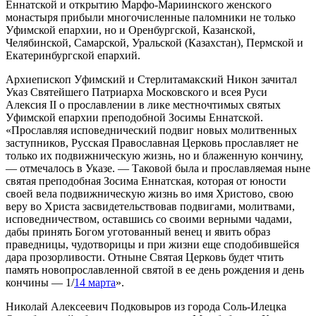
Еннатской и открытию Марфо-Мариинского женского
монастыря прибыли многочисленные паломники не только
Уфимской епархии, но и Оренбургской, Казанской,
Челябинской, Самарской, Уральской (Казахстан), Пермской и
Екатеринбургской епархий.
Архиепископ Уфимский и Стерлитамакский Никон зачитал
Указ Святейшего Патриарха Московского и всея Руси
Алексия II о прославлении в лике местночтимых святых
Уфимской епархии преподобной Зосимы Еннатской.
«Прославляя исповеднический подвиг новых молитвенных
заступников, Русская Православная Церковь прославляет не
только их подвижническую жизнь, но и блаженную кончину,
— отмечалось в Указе. — Таковой была и прославляемая ныне
святая преподобная Зосима Еннатская, которая от юности
своей вела подвижническую жизнь во имя Христово, свою
веру во Христа засвидетельствовав подвигами, молитвами,
исповедничеством, оставшись со своими верными чадами,
дабы принять Богом уготованный венец и явить образ
праведницы, чудотворицы и при жизни еще сподобившейся
дара прозорливости. Отныне Святая Церковь будет чтить
память новопрославленной святой в ее день рождения и день
кончины — 1/
14 марта
».
Николай Алексеевич Подковыров из города Соль-Илецка