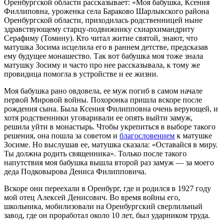
Оренбургской области рассказывает: «Моя бабушка, Ксения
Филлиповна, уроженка села Бараково Шарлыкского района
Оренбургской области, приходилась родственницей ныне
здравствующему старцу-подвижнику схиархимандриту
Серафиму (Томину). Кто читал житие святой, знают, что
матушка Зосима исцелила его в раннем детстве, предсказав
ему будущее монашество. Так вот бабушка моя тоже знала
матушку Зосиму и часто про нее рассказывала, к тому же
провидица помогла в устройстве и ее жизни.
Моя бабушка рано овдовела, ее муж погиб в самом начале
первой Мировой войны. Похоронка пришла вскоре после
рождения сына. Была Ксения Филипповна очень верующей, и
хотя родственники уговаривали ее опять выйти замуж,
решила уйти в монастырь. Чтобы укрепиться в выборе такого
решения, она пошла за советом и
благословением
к матушке
Зосиме. Но выслушав ее, матушка сказала: «Оставайся в миру.
Ты должна родить священника». Только после такого
напутствия моя бабушка вышла второй раз замуж — за моего
деда Подковырова Дениса Филипповича.
Вскоре они переехали в Оренбург, где и родился в 1927 году
мой отец Алексей Денисович. Во время войны его,
школьника, мобилизовали на Оренбургский сверлильный
завод, где он проработал около 10 лет, был ударником труда.