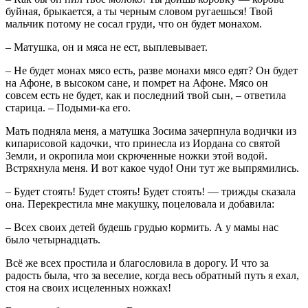
буйная, брыкается, а ты черным словом ругаешься! Твой
мальчик потому не сосал груди, что он будет монахом.
– Матушка, он и мяса не ест, выплевывает.
– Не будет монах мясо есть, разве монахи мясо едят? Он будет
на Афоне, в высоком сане, и помрет на Афоне. Мясо он
совсем есть не будет, как и последний твой сын, – ответила
старица. – Подыми-ка его.
Мать подняла меня, а матушка Зосима зачерпнула водички из
кипарисовой кадочки, что принесла из Иордана со святой
Земли, и окропила мои скрюченные ножки этой водой.
Встряхнула меня. И вот какое чудо! Они тут же выпрямились.
– Будет стоять! Будет стоять! Будет стоять! — трижды сказала
она. Перекрестила мне макушку, поцеловала и добавила:
– Всех своих детей будешь грудью кормить. А у мамы нас
было четырнадцать.
Всё же всех простила и благословила в дорогу. И что за
радость была, что за веселие, когда весь обратный путь я ехал,
стоя на своих исцеленных ножках!