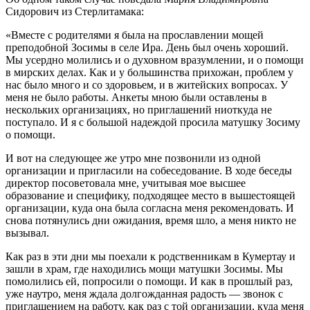
Сидорович из Стерлитамака:
«Вместе с родителями я была на прославлении мощей
преподобной Зосимы в селе Ира. День был очень хороший.
Мы усердно молились и о духовном вразумлении, и о помощи
в мирских делах. Как и у большинства прихожан, проблем у
нас было много и со здоровьем, и в житейских вопросах. У
меня не было работы. Анкеты мною были оставлены в
нескольких организациях, но приглашений ниоткуда не
поступало. И я с большой надеждой просила матушку Зосиму
о помощи.
И вот на следующее же утро мне позвонили из одной
организации и пригласили на собеседование. В ходе беседы
директор посоветовала мне, учитывая мое высшее
образование и специфику, подходящее место в вышестоящей
организации, куда она была согласна меня рекомендовать. И
снова потянулись дни ожидания, время шло, а меня никто не
вызывал.
Как раз в эти дни мы поехали к родственникам в Кумертау и
зашли в храм, где находились мощи матушки Зосимы. Мы
помолились ей, попросили о помощи. И как в прошлый раз,
уже наутро, меня ждала долгожданная радость — звонок с
приглашением на работу, как раз с той организации, куда меня