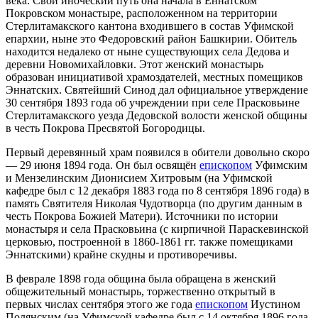
века. Свой иноческий путь она начала в Еннатском
Покровском монастыре, расположенном на территории
Стерлитамакского кантона входившего в состав Уфимской
епархии, ныне это Федоровский район Башкирии. Обитель
находится недалеко от ныне существующих села Дедова и
деревни Новомихайловки. Этот женский монастырь
образован инициативой храмоздателей, местных помещиков
Эннатских. Святейший Синод дал официальное утверждение
30 сентября 1893 года об учреждении при селе Прасковьине
Стерлитамакского уезда Дедовской волости женской общины
в честь Покрова Пресвятой Богородицы.
Первый деревянный храм появился в обители довольно скоро
— 29 июня 1894 года. Он был освящён
епископом
Уфимским
и Мензелинским Дионисием Хитровым (на Уфимской
кафедре был с 12 декабря 1883 года по 8 сентября 1896 года) в
память Святителя Николая Чудотворца (по другим данным в
честь Покрова Божией Матери). Источники по истории
монастыря и села Прасковьина (с кирпичной Параскевинской
церковью, построенной в 1860-1861 гг. также помещиками
Эннатскими) крайне скудны и противоречивы.
В феврале 1898 года община была обращена в женский
общежительный монастырь, торжественно открытый в
первых числах сентября этого же года
епископом
Иустином
Полянским (на Уфимской кафедре был с 14 октября 1896 года