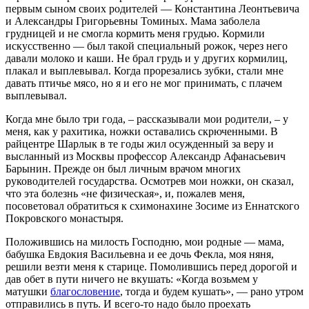
первым сыном своих родителей — Константина Леонтьевича
и Александры Григорьевны Томиных. Мама заболела
грудницей и не смогла кормить меня грудью. Кормили
искусственно — был такой специальный рожок, через него
давали молоко и каши. Не брал грудь и у других кормилиц,
плакал и выплевывал. Когда прорезались зубки, стали мне
давать птичье мясо, но я и его не мог принимать, с плачем
выплевывал.
Когда мне было три года, – рассказывали мои родители, – у
меня, как у рахитика, ножки оставались скрюченными. В
райцентре Шарлык в те годы жил осужденный за веру и
высланный из Москвы профессор Александр Афанасьевич
Барынин. Прежде он был личным врачом многих
руководителей государства. Осмотрев мои ножки, он сказал,
что эта болезнь «не физическая», и, пожалев меня,
посоветовал обратиться к схимонахине Зосиме из Еннатского
Покровского монастыря.
Положившись на милость Господню, мои родные — мама,
бабушка Евдокия Васильевна и ее дочь Фекла, моя няня,
решили везти меня к старице. Помолившись перед дорогой и
дав обет в пути ничего не вкушать: «Когда возьмем у
матушки
благословение
, тогда и будем кушать», — рано утром
отправились в путь. И всего-то надо было проехать