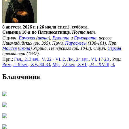
8 августа 2026 г. ( 26 июля ст.ст.), суббота.
Седмица 10-я по Пятидесятнице.
Поста нет.
Сщмчч.
Ермолая
(
икона
),
Ермиппа
и
Ермократа
, иереев
Никомидийских (ок. 305). Прмц.
Параскевы
(138-161). Прп.
Моисея
(
икона
) Угрина, Печерского (ок. 1043). Сщмч.
Сергия
пресвитера (1937).
Прп.:
Гал., 213 зач., V, 22 - VI, 2.
Лк., 24 зач., VI, 17-23
. Ряд.:
Рим., 119 зач., XV, 30-33.
Мф., 73 зач., XVII, 24 - XVIII, 4.
Благочиния