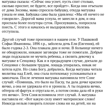
матушка сказала: «Сейчас она уснет, пусть спит столько,
сколько проспит, не будите, все пройдет». Когда они отъехали
от дома Зосимы, мама спросила бабушку, откуда матушка
узнала ее имя. Бабушка сама была удивлена: «Мы ей ничего не
говорили». Дорогой мама уснула, ее занесли в дом, и она
проспала более полутора суток. Проснувшись, попросила
поесть. С этого и началось ее выздоровление, болезнь
отступила.
Другой случай тоже произошел в нашем селе. У Пашковой
Софьи Ивановны, 1896 г.р., заболела дочь Еля (Евгения), ей
было годика 2-3. Она плакала дни и ночи. В больнице ничего
не обнаружили, никакие заговоры тоже не помогали. Добрые
люди подсказали не мучить ребенка, а свозить девочку к
матушке в Сенцовку. Как и в предыдущем случае, доехали до
Сенцовки с большим трудом, лошадь упиралась, никак не
хотела идти. Но слава Богу, добрались. Когда матушка читала
молитвы над Елей, она стала потихоньку успокаиваться и
замолчала. После лечения матушка напомнила тете Соне
случай: «Помнишь, это было на Пасху, ты дала дочке красное
яичко, а она не удержала его и уронила. А ты подняла яичко,
обтерла об фартук и отругала ее, а потом снова дала ей в руки
это яичко». Тетя Соня вспомнила этот случай. А матушка
наставила ее: «Вот какую силу имеет материнское слово!
Никогда нельзя говорить плохие слова ни на детей, ни на