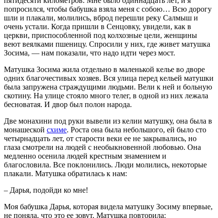
пятидесяти километров. Мне было одиннадцать лет, и я
попросился, чтобы бабушка взяла меня с собою… Всю дорогу
шли и плакали, молились, вброд перешли реку Салмыш и
очень устали. Когда пришли в Сенцовку, увидели, как в
церкви, приспособленной под колхозные цели, женщины
веют веялками пшеницу. Спросили у них, где живет матушка
Зосима, — нам показали, что надо идти через мост.
Матушка Зосима жила отдельно в маленькой келье во дворе
одних благочестивых хозяев. Вся улица перед кельей матушки
была запружена страждущими людьми. Вели к ней и больную
скотину. На улице стояло много телег, в одной из них лежала
бесноватая. И двор был полон народа.
Две монахини под руки вывели из келии матушку, она была в
монашеской
схиме
. Роста она была небольшого, ей было сто
четырнадцать лет, от старости веки ее не закрывались, но
глаза смотрели на людей с необыкновенной любовью. Она
медленно осенила людей крестным знамением и
благословила. Все поклонились. Люди молились, некоторые
плакали. Матушка обратилась к нам:
– Дарья, подойди ко мне!
Моя бабушка Дарья, которая видела матушку Зосиму впервые,
не поняла, что это ее зовут. Матушка повторила: