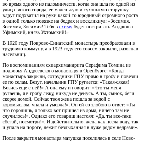
во время одного из паломничеств, когда она шла по одной из
улиц святого города, ее маленькую и сухонькую старушку
вдруг подхватил на руки какой-то юродивый огромного роста
в одной только повязке на бедрах и воскликнул: «Зосимия,
Зосимия, Зосимия! Тебя в
схиму
будет постригать Андрюша
Уфимский, князь Ухтомский!»
В 1920 году Покрово-Еннатский монастырь преобразовали в
трудовую коммуну, а в 1923 году его совсем закрыли, разогнав
насельниц.
По воспоминаниям схиархимандрита Серафима Томина из
подворья Андреевского монастыря в Оренбурге: «Когда
монастырь закрыли, сотрудники ГПУ прямо в гробу и повезли
ее по селам. Везут, начальник ГПУ ругается: «Такая-сякая!
Возись еще с ней!» А она ему и говорит: «Что ты меня
ругаешь, я в гробу лежу, никуда не денусь. А ты, сынок, беги
скорее домой. Сейчас твоя жена пошла за водой с
коромыслом, упала и умерла!». Он ей со злобою в ответ: «Ты
что городишь, я только вот пришел из дома, ничего там не
случилось!». Однако его товарищ настоял: «Да, ты все-таки
сбегай, посмотри!». И действительно, жена как несла воду, так
и упала на пороге, лежит бездыханная в луже рядом ведрами».
После закрытия монастыря матушка поселилась в селе Ново-