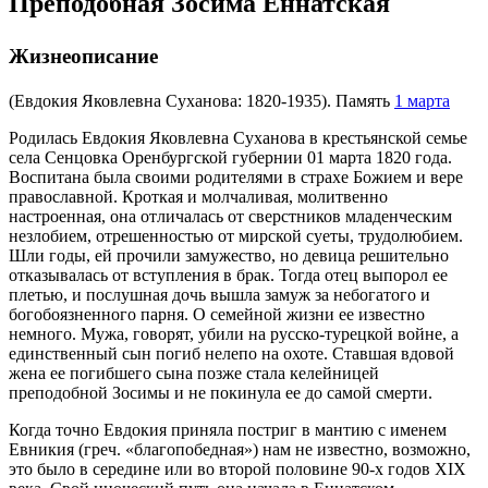
Преподобная Зосима Еннатская
Жизнеописание
(Евдокия Яковлевна Суханова: 1820-1935). Память
1 марта
Родилась Евдокия Яковлевна Суханова в крестьянской семье
села Сенцовка Оренбургской губернии 01 марта 1820 года.
Воспитана была своими родителями в страхе Божием и вере
православной. Кроткая и молчаливая, молитвенно
настроенная, она отличалась от сверстников младенческим
незлобием, отрешенностью от мирской суеты, трудолюбием.
Шли годы, ей прочили замужество, но девица решительно
отказывалась от вступления в брак. Тогда отец выпорол ее
плетью, и послушная дочь вышла замуж за небогатого и
богобоязненного парня. О семейной жизни ее известно
немного. Мужа, говорят, убили на русско-турецкой войне, а
единственный сын погиб нелепо на охоте. Ставшая вдовой
жена ее погибшего сына позже стала келейницей
преподобной Зосимы и не покинула ее до самой смерти.
Когда точно Евдокия приняла постриг в мантию с именем
Евникия (греч. «благопобедная») нам не известно, возможно,
это было в середине или во второй половине 90-х годов XIX