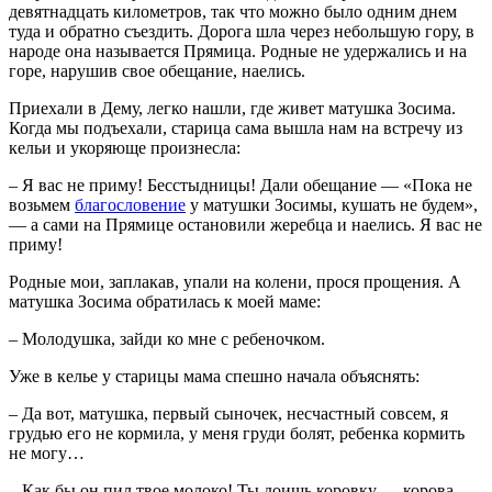
девятнадцать километров, так что можно было одним днем
туда и обратно съездить. Дорога шла через небольшую гору, в
народе она называется Прямица. Родные не удержались и на
горе, нарушив свое обещание, наелись.
Приехали в Дему, легко нашли, где живет матушка Зосима.
Когда мы подъехали, старица сама вышла нам на встречу из
кельи и укоряюще произнесла:
– Я вас не приму! Бесстыдницы! Дали обещание — «Пока не
возьмем
благословение
у матушки Зосимы, кушать не будем»,
— а сами на Прямице остановили жеребца и наелись. Я вас не
приму!
Родные мои, заплакав, упали на колени, прося прощения. А
матушка Зосима обратилась к моей маме:
– Молодушка, зайди ко мне с ребеночком.
Уже в келье у старицы мама спешно начала объяснять:
– Да вот, матушка, первый сыночек, несчастный совсем, я
грудью его не кормила, у меня груди болят, ребенка кормить
не могу…
– Как бы он пил твое молоко! Ты доишь коровку — корова