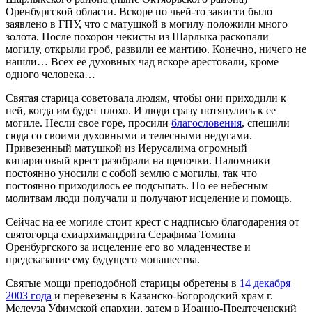
Оренбургской области. Вскоре по чьей-то зависти было
заявлено в ГПУ, что с матушкой в могилу положили много
золота. После похорон чекисты из Шарлыка раскопали
могилу, открыли гроб, развили ее мантию. Конечно, ничего не
нашли… Всех ее духовных чад вскоре арестовали, кроме
одного человека…
Святая старица советовала людям, чтобы они приходили к
ней, когда им будет плохо. И люди сразу потянулись к ее
могиле. Несли свое горе, просили
благословения
, спешили
сюда со своими духовными и телесными недугами.
Привезенный матушкой из Иерусалима огромный
кипарисовый крест разобрали на щепочки. Паломники
постоянно уносили с собой землю с могилы, так что
постоянно приходилось ее подсыпать. По ее небесным
молитвам люди получали и получают исцеление и помощь.
Сейчас на ее могиле стоит крест с надписью благодарения от
святогорца схиархимандрита Серафима Томина
Оренбургского за исцеление его во младенчестве и
предсказание ему будущего монашества.
Святые мощи преподобной старицы обретены в
14 декабря
2003 года
и перевезены в Казанско-Богородский храм г.
Мелеуза Уфимской епархии, затем в Иоанно-Предтеченский