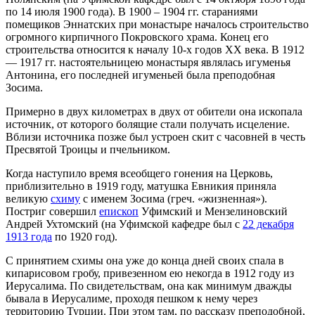
по 14 июля 1900 года). В 1900 – 1904 гг. стараниями
помещиков Эннатских при монастыре началось строительство
огромного кирпичного Покровского храма. Конец его
строительства относится к началу 10-х годов XX века. В 1912
— 1917 гг. настоятельницею монастыря являлась игуменья
Антонина, его последней игуменьей была преподобная
Зосима.
Примерно в двух километрах в двух от обители она ископала
источник, от которого болящие стали получать исцеление.
Вблизи источника позже был устроен скит с часовней в честь
Пресвятой Троицы и пчельником.
Когда наступило время всеобщего гонения на Церковь,
приблизительно в 1919 году, матушка Евникия приняла
великую
схиму
с именем Зосима (греч. «жизненная»).
Постриг совершил
епископ
Уфимский и Мензелиновский
Андрей Ухтомский (на Уфимской кафедре был с
22 декабря
1913 года
по 1920 год).
С принятием схимы она уже до конца дней своих спала в
кипарисовом гробу, привезенном ею некогда в 1912 году из
Иерусалима. По свидетельствам, она как минимум дважды
бывала в Иерусалиме, проходя пешком к нему через
территорию Турции. При этом там, по рассказу преподобной,