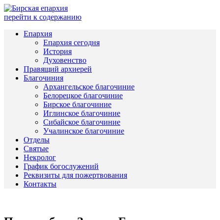
перейти к содержанию
Епархия
Епархия сегодня
История
Духовенство
Правящий архиерей
Благочиния
Архангельское благочиние
Белорецкое благочиние
Бирское благочиние
Иглинское благочиние
Сибайское благочиние
Учалинское благочиние
Отделы
Святые
Некролог
График богослужений
Реквизиты для пожертвования
Контакты