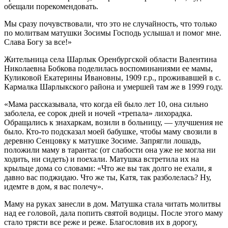
обещали порекомендовать.
Мы сразу почувствовали, что это не случайность, что только
по молитвам матушки Зосимы Господь услышал и помог мне.
Слава Богу за все!»
Жительница села Шарлык Оренбургской области Валентина
Николаевна Бобкова поделилась воспоминаниями ее мамы,
Куликовой Екатерины Ивановны, 1909 г.р., проживавшей в с.
Кармалка Шарлыкского района и умершей там же в 1999 году.
«Мама рассказывала, что когда ей было лет 10, она сильно
заболела, ее сорок дней и ночей «трепала» лихорадка.
Обращались к знахаркам, возили в больницу, — улучшения не
было. Кто-то подсказал моей бабушке, чтобы маму свозили в
деревню Сенцовку к матушке Зосиме. Запрягли лошадь,
положили маму в тарантас (от слабости она уже не могла ни
ходить, ни сидеть) и поехали. Матушка встретила их на
крыльце дома со словами: «Что же вы так долго не ехали, я
давно вас поджидаю. Что же ты, Катя, так разболелась? Ну,
идемте в дом, я вас полечу».
Маму на руках занесли в дом. Матушка стала читать молитвы
над ее головой, дала попить святой водицы. После этого маму
стало трясти все реже и реже. Благословив их в дорогу,