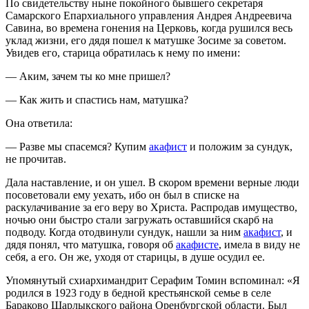
По свидетельству ныне покойного бывшего секретаря
Самарского Епархиального управления Андрея Андреевича
Савина, во времена гонения на Церковь, когда рушился весь
уклад жизни, его дядя пошел к матушке Зосиме за советом.
Увидев его, старица обратилась к нему по имени:
— Аким, зачем ты ко мне пришел?
— Как жить и спастись нам, матушка?
Она ответила:
— Разве мы спасемся? Купим
акафист
и положим за сундук,
не прочитав.
Дала наставление, и он ушел. В скором времени верные люди
посоветовали ему уехать, ибо он был в списке на
раскулачивание за его веру во Христа. Распродав имущество,
ночью они быстро стали загружать оставшийся скарб на
подводу. Когда отодвинули сундук, нашли за ним
акафист
, и
дядя понял, что матушка, говоря об
акафисте
, имела в виду не
себя, а его. Он же, уходя от старицы, в душе осудил ее.
Упомянутый схиархимандрит Серафим Томин вспоминал: «Я
родился в 1923 году в бедной крестьянской семье в селе
Бараково Шарлыкского района Оренбургской области. Был