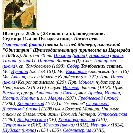
10 августа 2026 г. ( 28 июля ст.ст.), понедельник.
Седмица 11-я по Пятидесятнице.
Поста нет.
Смоленской
(
икона
) иконы Божией Матери, именуемой
"Одигитрия" (Путеводительница) (принесена из Царьграда
в 1046 г.).
Апп. от 70-ти
Прохора
(
икона
),
Никанора
(
икона
),
Тимона
(
икона
) и
Пармена
диаконов (I). Свт.
Питирима
(
икона
), еп. Тамбовского (1698).
Собор
Тамбовских святых.
Мч.
Иулиана
(ок. 138-161). Мч.
Евстафия
Анкирского (ок. 316).
Мч.
Акакия
, иже в Милете Карийском (ок. 321). Прп.
Павла
(
икона
) Ксиропотамского (820). Прп.
Моисея
, чудотворца
Печерского (XIII-XIV). Сщмч.
Николая
диакона (1918). Прмч.
Василия
, прмцц.
Анастасии
и
Елены
, мчч.
Арефы
,
Иоанна
,
Иоанна
,
Иоанна
и мц.
Мавры
(1937).
Гребневской
(
икона
)
(1380),
Костромской
(1672) и"Умиление"
Серафимо-
Дивеевской
(
икона
) (1885) икон Божией Матери. Чтимые
списки со Смоленской иконы Божией Матери:
Устюженская
(1290),
Выдропусская
(XV),
Христофоровская
(XVI),
Супрасльская
(XVI),
Югская
(
икона
) (1615),
Игрицкая
(1624),
Шуйская
(
икона
) (1654-1655),
Седмиезерная
(XVII),