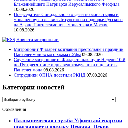
Блаженнейшего Патриарха Иерусалимского Феофила
10.08.2026
Председатель Синодального отдела по монастырям и
монашеству возглавил Литургию на подворье Русского
на Афоне Пантелеимонова монастыря в Москве
10.08.2026
Новости митрополии
Митрополит Филарет возглавил престольный праздник
Пантелеимоновского храма г.Уфы
09.08.2026
Служение митрополита Филарета накануне Недели 10-й
по Пятидесятнице и дня великомученика и целителя
Пантелеимона
08.08.2026
Сотрудники ОПНА посетили РКНД
07.08.2026
Категории новостей
Категории
новостей
Объявления
Паломническая служба Уфимской епархии
приглашает в поездку Печоры, Псков,