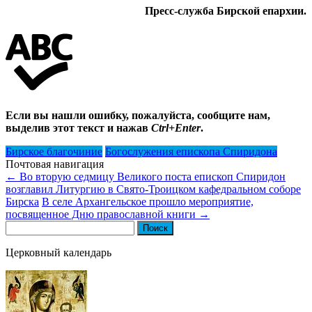
Пресс-служба Бирской епархии.
Если вы нашли ошибку, пожалуйста, сообщите нам,
выделив этот текст и нажав
Ctrl+Enter
.
Бирское благочиние
Богослужения епископа Спиридона
Почтовая навигация
←
Во вторую седмицу Великого поста епископ Спиридон
возглавил Литургию в Свято-Троицком кафедральном соборе
Бирска
В селе Архангельское прошло мероприятие,
посвященное Дню православной книги
→
Найти:
Церковный календарь