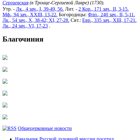
Сергиевская
(в Троице-Сергиевой Лавре) (1730).
Утр. -
Лк., 4 зач., I, 39-49, 56.
Лит. -
2 Кор., 171 зач., II, 3-15.
Мф., 94 зач., XXIII, 13-22.
Богородицы:
Флп., 240 зач., II, 5-11.
Лк., 54 зач., X, 38-42; XI, 27-28.
Свт.:
Евр., 335 зач., XIII, 17-21.
Лк., 24 зач., VI, 17-23
.
Благочиния
Общецерковные новости
Начальник Русской духовной миссии посетил