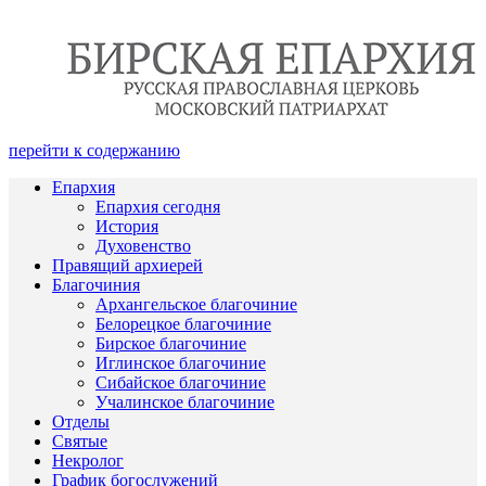
перейти к содержанию
Епархия
Епархия сегодня
История
Духовенство
Правящий архиерей
Благочиния
Архангельское благочиние
Белорецкое благочиние
Бирское благочиние
Иглинское благочиние
Сибайское благочиние
Учалинское благочиние
Отделы
Святые
Некролог
График богослужений