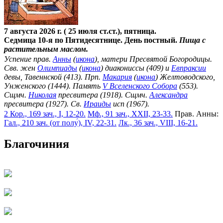
7 августа 2026 г. ( 25 июля ст.ст.), пятница.
Седмица 10-я по Пятидесятнице. День постный.
Пища с
растительным маслом.
Успение прав.
Анны
(
икона
), матери Пресвятой Богородицы.
Свв. жен
Олимпиады
(
икона
) диакониссы (409) и
Евпраксии
девы, Тавеннской (413). Прп.
Макария
(
икона
) Желтоводского,
Унженского (1444). Память
V Вселенского Собора
(553).
Сщмч.
Николая
пресвитера (1918). Сщмч.
Александра
пресвитера (1927). Св.
Ираиды
исп (1967).
2 Кор., 169 зач., I, 12-20.
Мф., 91 зач., XXII, 23-33.
Прав. Анны:
Гал., 210 зач. (от полу́), IV, 22-31.
Лк., 36 зач., VIII, 16-21.
Благочиния