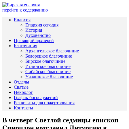
перейти к содержанию
Епархия
Епархия сегодня
История
Духовенство
Правящий архиерей
Благочиния
Архангельское благочиние
Белорецкое благочиние
Бирское благочиние
Иглинское благочиние
Сибайское благочиние
Учалинское благочиние
Отделы
Святые
Некролог
График богослужений
Реквизиты для пожертвования
Контакты
В четверг Светлой седмицы епископ
Спиридон возглавил Литургию в