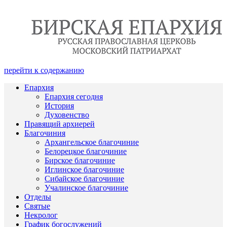
перейти к содержанию
Епархия
Епархия сегодня
История
Духовенство
Правящий архиерей
Благочиния
Архангельское благочиние
Белорецкое благочиние
Бирское благочиние
Иглинское благочиние
Сибайское благочиние
Учалинское благочиние
Отделы
Святые
Некролог
График богослужений