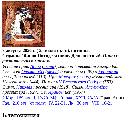
7 августа 2026 г. ( 25 июля ст.ст.), пятница.
Седмица 10-я по Пятидесятнице. День постный.
Пища с
растительным маслом.
Успение прав.
Анны
(
икона
), матери Пресвятой Богородицы.
Свв. жен
Олимпиады
(
икона
) диакониссы (409) и
Евпраксии
девы, Тавеннской (413). Прп.
Макария
(
икона
) Желтоводского,
Унженского (1444). Память
V Вселенского Собора
(553).
Сщмч.
Николая
пресвитера (1918). Сщмч.
Александра
пресвитера (1927). Св.
Ираиды
исп (1967).
2 Кор., 169 зач., I, 12-20.
Мф., 91 зач., XXII, 23-33.
Прав. Анны:
Гал., 210 зач. (от полу́), IV, 22-31.
Лк., 36 зач., VIII, 16-21.
Благочиния