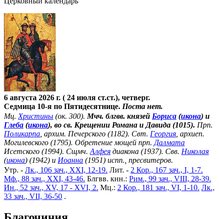
Церковный календарь
6 августа 2026 г. ( 24 июля ст.ст.), четверг.
Седмица 10-я по Пятидесятнице.
Поста нет.
Мц.
Христины
(ок. 300).
Мчч. блгвв. князей
Бориса
(
икона
) и
Глеба
(
икона
), во св. Крещении Романа и Давида (1015).
Прп.
Поликарпа
, архим. Печерского (1182). Свт.
Георгия
, архиеп.
Могилевского (1795). Обретение мощей прп.
Далмата
Исетского (1994). Сщмч.
Алфея
диакона (1937). Свв.
Николая
(
икона
) (1942) и
Иоанна
(1951) испп., пресвитеров.
Утр. -
Лк., 106 зач., XXI, 12-19.
Лит. -
2 Кор., 167 зач., I, 1-7.
Мф., 88 зач., XXI, 43-46.
Блгвв. кнн.:
Рим., 99 зач., VIII, 28-39.
Ин., 52 зач., XV, 17 - XVI, 2.
Мц.:
2 Кор., 181 зач., VI, 1-10.
Лк.,
33 зач., VII, 36-50
.
Благочиния