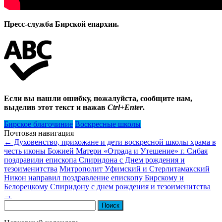
Пресс-служба Бирской епархии.
Если вы нашли ошибку, пожалуйста, сообщите нам,
выделив этот текст и нажав
Ctrl+Enter
.
Бирское благочиние
Воскресные школы
Почтовая навигация
←
Духовенство, прихожане и дети воскресной школы храма в
честь иконы Божией Матери «Отрада и Утешение» г. Сибая
поздравили епископа Спиридона с Днем рождения и
тезоименитства
Митрополит Уфимский и Стерлитамакский
Никон направил поздравление епископу Бирскому и
Белорецкому Спиридону с днем рождения и тезоименитства
→
Найти: