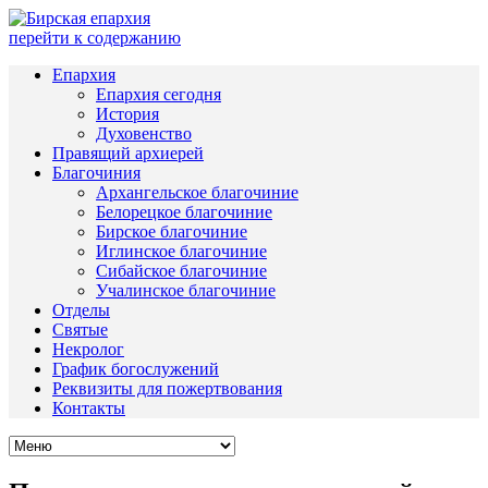
перейти к содержанию
Епархия
Епархия сегодня
История
Духовенство
Правящий архиерей
Благочиния
Архангельское благочиние
Белорецкое благочиние
Бирское благочиние
Иглинское благочиние
Сибайское благочиние
Учалинское благочиние
Отделы
Святые
Некролог
График богослужений
Реквизиты для пожертвования
Контакты