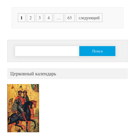
Posts
1
2
3
4
…
63
следующий
navigation
Найти:
Церковный календарь