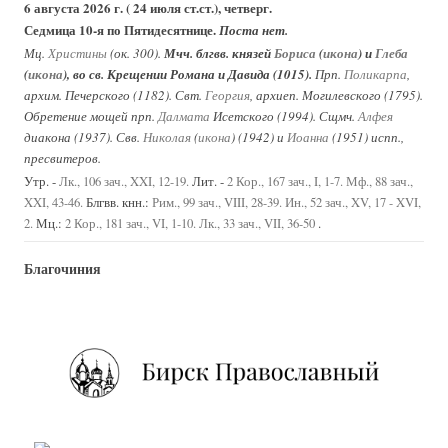
6 августа 2026 г. ( 24 июля ст.ст.), четверг.
Седмица 10-я по Пятидесятнице.
Поста нет.
Мц.
Христины
(ок. 300).
Мчч. блгвв. князей
Бориса
(
икона
) и
Глеба
(
икона
), во св. Крещении Романа и Давида (1015).
Прп.
Поликарпа
,
архим. Печерского (1182). Свт.
Георгия
, архиеп. Могилевского (1795).
Обретение мощей прп.
Далмата
Исетского (1994). Сщмч.
Алфея
диакона (1937). Свв.
Николая
(
икона
) (1942) и
Иоанна
(1951) испп.,
пресвитеров.
Утр. -
Лит. -
Лк., 106 зач., XXI, 12-19.
2 Кор., 167 зач., I, 1-7.
Мф., 88 зач.,
Блгвв. кнн.:
XXI, 43-46.
Рим., 99 зач., VIII, 28-39.
Ин., 52 зач., XV, 17 - XVI,
Мц.:
.
2.
2 Кор., 181 зач., VI, 1-10.
Лк., 33 зач., VII, 36-50
Благочиния