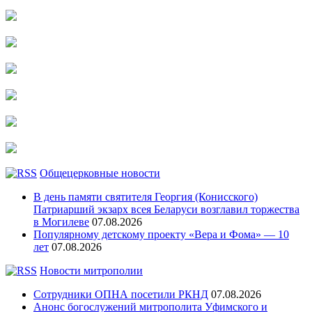
Общецерковные новости
В день памяти святителя Георгия (Конисского)
Патриарший экзарх всея Беларуси возглавил торжества
в Могилеве
07.08.2026
Популярному детскому проекту «Вера и Фома» — 10
лет
07.08.2026
Новости митрополии
Сотрудники ОПНА посетили РКНД
07.08.2026
Анонс богослужений митрополита Уфимского и