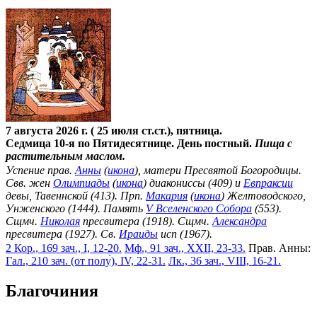
7 августа 2026 г. ( 25 июля ст.ст.), пятница.
Седмица 10-я по Пятидесятнице. День постный.
Пища с
растительным маслом.
Успение прав.
Анны
(
икона
), матери Пресвятой Богородицы.
Свв. жен
Олимпиады
(
икона
) диакониссы (409) и
Евпраксии
девы, Тавеннской (413). Прп.
Макария
(
икона
) Желтоводского,
Унженского (1444). Память
V Вселенского Собора
(553).
Сщмч.
Николая
пресвитера (1918). Сщмч.
Александра
пресвитера (1927). Св.
Ираиды
исп (1967).
2 Кор., 169 зач., I, 12-20.
Мф., 91 зач., XXII, 23-33.
Прав. Анны:
Гал., 210 зач. (от полу́), IV, 22-31.
Лк., 36 зач., VIII, 16-21.
Благочиния