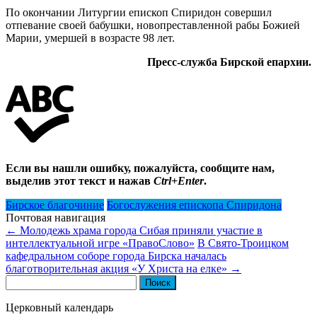
По окончании Литургии епископ Спиридон совершил
отпевание своей бабушки, новопреставленной рабы Божией
Марии, умершей в возрасте 98 лет.
Пресс-служба Бирской епархии.
Если вы нашли ошибку, пожалуйста, сообщите нам,
выделив этот текст и нажав
Ctrl+Enter
.
Бирское благочиние
Богослужения епископа Спиридона
Почтовая навигация
←
Молодежь храма города Сибая приняли участие в
интеллектуальной игре «ПравоСлово»
В Свято-Троицком
кафедральном соборе города Бирска началась
благотворительная акция «У Христа на елке»
→
Найти:
Церковный календарь