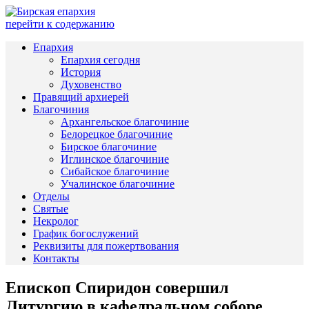
перейти к содержанию
Епархия
Епархия сегодня
История
Духовенство
Правящий архиерей
Благочиния
Архангельское благочиние
Белорецкое благочиние
Бирское благочиние
Иглинское благочиние
Сибайское благочиние
Учалинское благочиние
Отделы
Святые
Некролог
График богослужений
Реквизиты для пожертвования
Контакты
Епископ Спиридон совершил
Литургию в кафедральном соборе