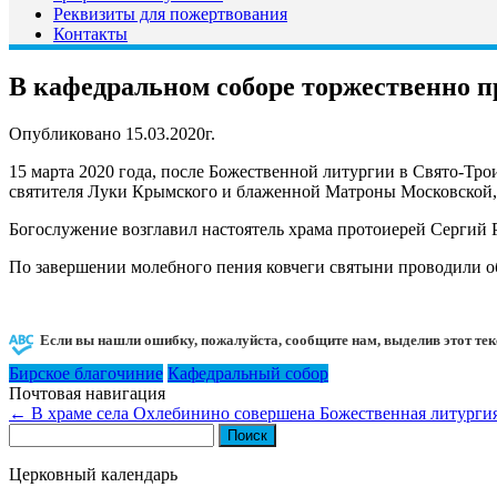
Реквизиты для пожертвования
Контакты
В кафедральном соборе торжественно п
Опубликовано 15.03.2020г.
15 марта 2020 года, после Божественной литургии в Свято-Тр
святителя Луки Крымского и блаженной Матроны Московской, к
Богослужение возглавил настоятель храма протоиерей Сергий 
По завершении молебного пения ковчеги святыни проводили 
Если вы нашли ошибку, пожалуйста, сообщите нам, выделив этот тек
Бирское благочиние
Кафедральный собор
Почтовая навигация
←
В храме села Охлебинино совершена Божественная литурги
Найти:
Церковный календарь