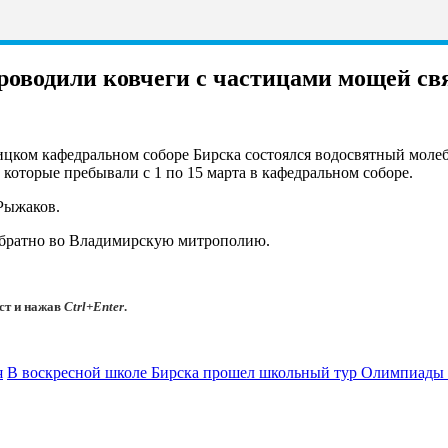
роводили ковчеги с частицами мощей с
оицком кафедральном соборе Бирска состоялся водосвятный моле
оторые пребывали с 1 по 15 марта в кафедральном соборе.
Рыжаков.
обратно во Владимирскую митрополию.
ст и нажав
Ctrl+Enter
.
я
В воскресной школе Бирска прошел школьный тур Олимпиады