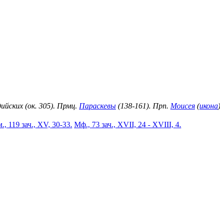
ийских (ок. 305). Прмц.
Параскевы
(138-161). Прп.
Моисея
(
икона
., 119 зач., XV, 30-33.
Мф., 73 зач., XVII, 24 - XVIII, 4.