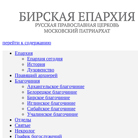
перейти к содержанию
Епархия
Епархия сегодня
История
Духовенство
Правящий архиерей
Благочиния
Архангельское благочиние
Белорецкое благочиние
Бирское благочиние
Иглинское благочиние
Сибайское благочиние
Учалинское благочиние
Отделы
Святые
Некролог
График богослужений