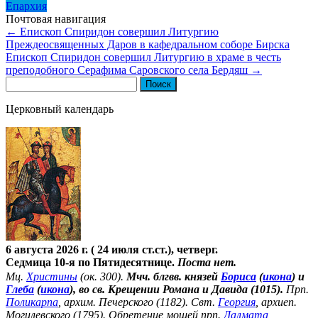
Епархия
Почтовая навигация
←
Епископ Спиридон совершил Литургию
Преждеосвященных Даров в кафедральном соборе Бирска
Епископ Спиридон совершил Литургию в храме в честь
преподобного Серафима Саровского села Бердяш
→
Найти:
Церковный календарь
6 августа 2026 г. ( 24 июля ст.ст.), четверг.
Седмица 10-я по Пятидесятнице.
Поста нет.
Мц.
Христины
(ок. 300).
Мчч. блгвв. князей
Бориса
(
икона
) и
Глеба
(
икона
), во св. Крещении Романа и Давида (1015).
Прп.
Поликарпа
, архим. Печерского (1182). Свт.
Георгия
, архиеп.
Могилевского (1795). Обретение мощей прп.
Далмата