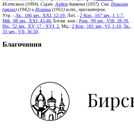
Исетского (1994). Сщмч.
Алфея
диакона (1937). Свв.
Николая
(
икона
) (1942) и
Иоанна
(1951) испп., пресвитеров.
Утр. -
Лк., 106 зач., XXI, 12-19.
Лит. -
2 Кор., 167 зач., I, 1-7.
Мф., 88 зач., XXI, 43-46.
Блгвв. кнн.:
Рим., 99 зач., VIII, 28-39.
Ин., 52 зач., XV, 17 - XVI, 2.
Мц.:
2 Кор., 181 зач., VI, 1-10.
Лк.,
33 зач., VII, 36-50
.
Благочиния