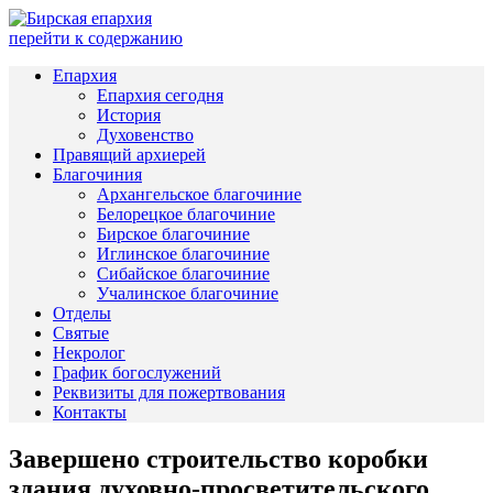
перейти к содержанию
Епархия
Епархия сегодня
История
Духовенство
Правящий архиерей
Благочиния
Архангельское благочиние
Белорецкое благочиние
Бирское благочиние
Иглинское благочиние
Сибайское благочиние
Учалинское благочиние
Отделы
Святые
Некролог
График богослужений
Реквизиты для пожертвования
Контакты
Завершено строительство коробки
здания духовно-просветительского