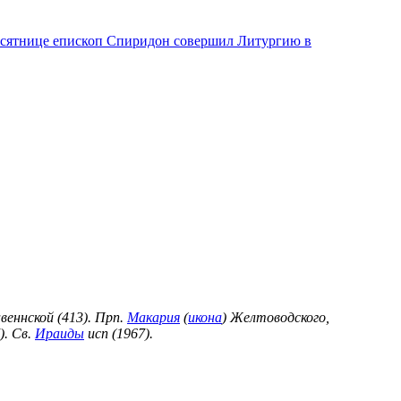
есятнице епископ Спиридон совершил Литургию в
веннской (413). Прп.
Макария
(
икона
) Желтоводского,
). Св.
Ираиды
исп (1967).