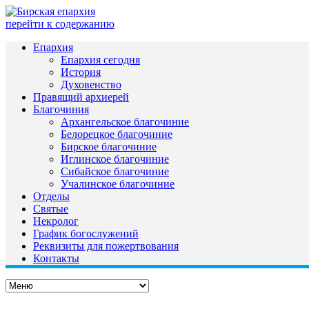
перейти к содержанию
Епархия
Епархия сегодня
История
Духовенство
Правящий архиерей
Благочиния
Архангельское благочиние
Белорецкое благочиние
Бирское благочиние
Иглинское благочиние
Сибайское благочиние
Учалинское благочиние
Отделы
Святые
Некролог
График богослужений
Реквизиты для пожертвования
Контакты