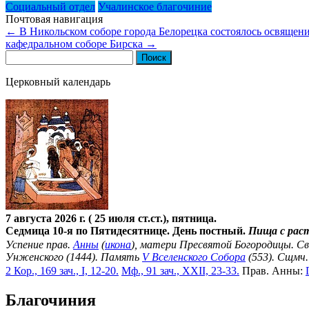
Социальный отдел
Учалинское благочиние
Почтовая навигация
←
В Никольском соборе города Белорецка состоялось освящени
кафедральном соборе Бирска
→
Найти:
Церковный календарь
7 августа 2026 г. ( 25 июля ст.ст.), пятница.
Седмица 10-я по Пятидесятнице. День постный.
Пища с рас
Успение прав.
Анны
(
икона
), матери Пресвятой Богородицы. С
Унженского (1444). Память
V Вселенского Собора
(553). Сщмч
2 Кор., 169 зач., I, 12-20.
Мф., 91 зач., XXII, 23-33.
Прав. Анны:
Благочиния