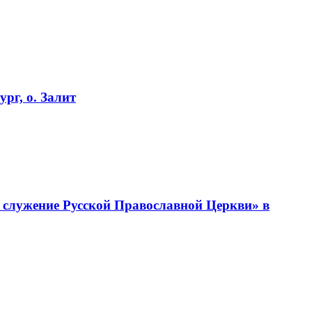
рг, о. Залит
 служение Русской Православной Церкви» в