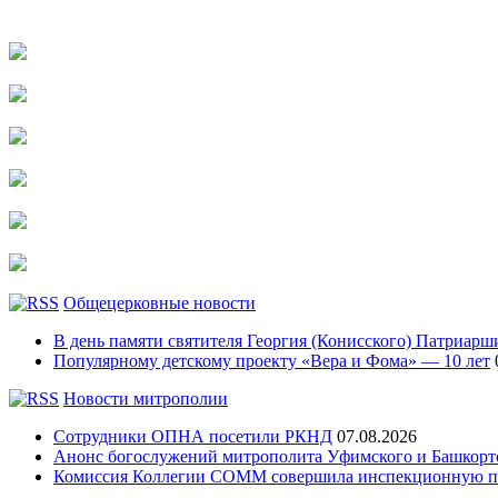
Общецерковные новости
В день памяти святителя Георгия (Конисского) Патриарши
Популярному детскому проекту «Вера и Фома» — 10 лет
Новости митрополии
Сотрудники ОПНА посетили РКНД
07.08.2026
Анонс богослужений митрополита Уфимского и Башко
Комиссия Коллегии СОММ совершила инспекционную по