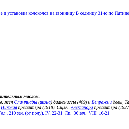
е и установка колоколов на звонницу
В седмицу 31-ю по Пятид
тительным маслом.
вв. жен
Олимпиады
(
икона
) диакониссы (409) и
Евпраксии
девы, Та
.
Николая
пресвитера (1918). Сщмч.
Александра
пресвитера (1927
Гал., 210 зач. (от полу́), IV, 22-31.
Лк., 36 зач., VIII, 16-21.