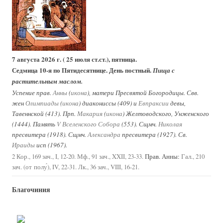
7 августа 2026 г. ( 25 июля ст.ст.), пятница.
Седмица 10-я по Пятидесятнице. День постный.
Пища с
растительным маслом.
Успение прав.
Анны
(
икона
), матери Пресвятой Богородицы. Свв.
жен
Олимпиады
(
икона
) диакониссы (409) и
Евпраксии
девы,
Тавеннской (413). Прп.
Макария
(
икона
) Желтоводского, Унженского
(1444). Память
V Вселенского Собора
(553). Сщмч.
Николая
пресвитера (1918). Сщмч.
Александра
пресвитера (1927). Св.
Ираиды
исп (1967).
Прав. Анны:
2 Кор., 169 зач., I, 12-20.
Мф., 91 зач., XXII, 23-33.
Гал., 210
зач. (от полу́), IV, 22-31.
Лк., 36 зач., VIII, 16-21.
Благочиния