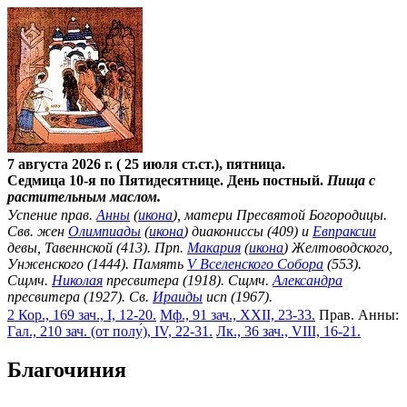
7 августа 2026 г. ( 25 июля ст.ст.), пятница.
Седмица 10-я по Пятидесятнице. День постный.
Пища с
растительным маслом.
Успение прав.
Анны
(
икона
), матери Пресвятой Богородицы.
Свв. жен
Олимпиады
(
икона
) диакониссы (409) и
Евпраксии
девы, Тавеннской (413). Прп.
Макария
(
икона
) Желтоводского,
Унженского (1444). Память
V Вселенского Собора
(553).
Сщмч.
Николая
пресвитера (1918). Сщмч.
Александра
пресвитера (1927). Св.
Ираиды
исп (1967).
2 Кор., 169 зач., I, 12-20.
Мф., 91 зач., XXII, 23-33.
Прав. Анны:
Гал., 210 зач. (от полу́), IV, 22-31.
Лк., 36 зач., VIII, 16-21.
Благочиния