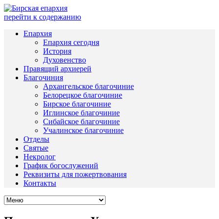
перейти к содержанию
Епархия
Епархия сегодня
История
Духовенство
Правящий архиерей
Благочиния
Архангельское благочиние
Белорецкое благочиние
Бирское благочиние
Иглинское благочиние
Сибайское благочиние
Учалинское благочиние
Отделы
Святые
Некролог
График богослужений
Реквизиты для пожертвования
Контакты