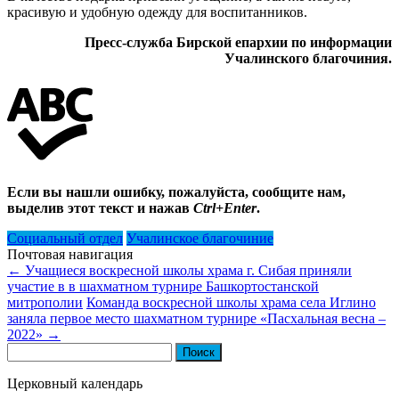
красивую и удобную одежду для воспитанников.
Пресс-служба Бирской епархии по информации
Учалинского благочиния.
Если вы нашли ошибку, пожалуйста, сообщите нам,
выделив этот текст и нажав
Ctrl+Enter
.
Социальный отдел
Учалинское благочиние
Почтовая навигация
←
Учащиеся воскресной школы храма г. Сибая приняли
участие в в шахматном турнире Башкортостанской
митрополии
Команда воскресной школы храма села Иглино
заняла первое место шахматном турнире «Пасхальная весна –
2022»
→
Найти:
Церковный календарь