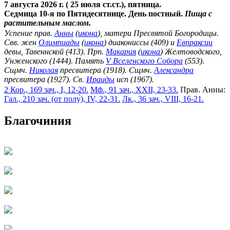
7 августа 2026 г. ( 25 июля ст.ст.), пятница.
Седмица 10-я по Пятидесятнице. День постный.
Пища с
растительным маслом.
Успение прав.
Анны
(
икона
), матери Пресвятой Богородицы.
Свв. жен
Олимпиады
(
икона
) диакониссы (409) и
Евпраксии
девы, Тавеннской (413). Прп.
Макария
(
икона
) Желтоводского,
Унженского (1444). Память
V Вселенского Собора
(553).
Сщмч.
Николая
пресвитера (1918). Сщмч.
Александра
пресвитера (1927). Св.
Ираиды
исп (1967).
2 Кор., 169 зач., I, 12-20.
Мф., 91 зач., XXII, 23-33.
Прав. Анны:
Гал., 210 зач. (от полу́), IV, 22-31.
Лк., 36 зач., VIII, 16-21.
Благочиния