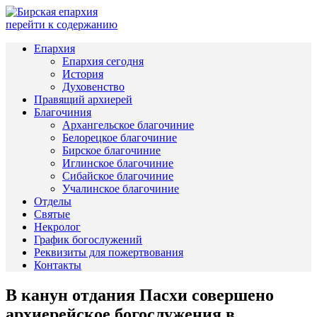
перейти к содержанию
Епархия
Епархия сегодня
История
Духовенство
Правящий архиерей
Благочиния
Архангельское благочиние
Белорецкое благочиние
Бирское благочиние
Иглинское благочиние
Сибайское благочиние
Учалинское благочиние
Отделы
Святые
Некролог
График богослужений
Реквизиты для пожертвования
Контакты
В канун отдания Пасхи совершено
архиерейское богослужения в