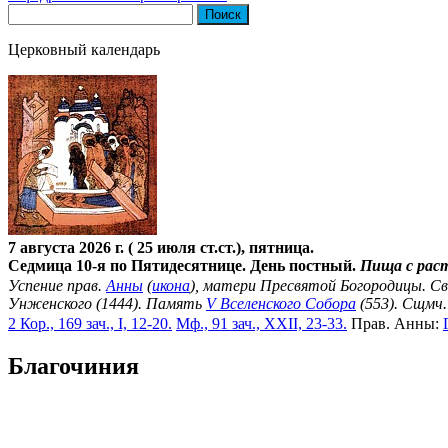
Найти:
Церковный календарь
7 августа 2026 г. ( 25 июля ст.ст.), пятница.
Седмица 10-я по Пятидесятнице. День постный.
Пища с рас
Успение прав.
Анны
(
икона
), матери Пресвятой Богородицы. С
Унженского (1444). Память
V Вселенского Собора
(553). Сщмч
2 Кор., 169 зач., I, 12-20.
Мф., 91 зач., XXII, 23-33.
Прав. Анны:
Благочиния