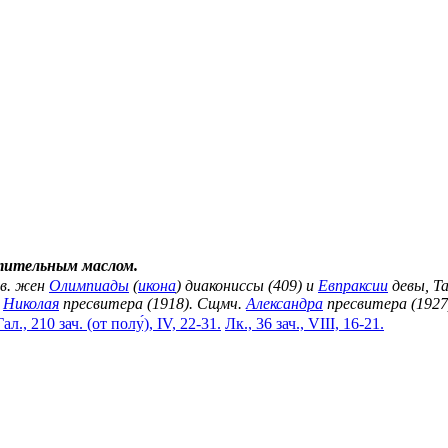
тительным маслом.
вв. жен
Олимпиады
(
икона
) диакониссы (409) и
Евпраксии
девы, Та
.
Николая
пресвитера (1918). Сщмч.
Александра
пресвитера (1927
Гал., 210 зач. (от полу́), IV, 22-31.
Лк., 36 зач., VIII, 16-21.