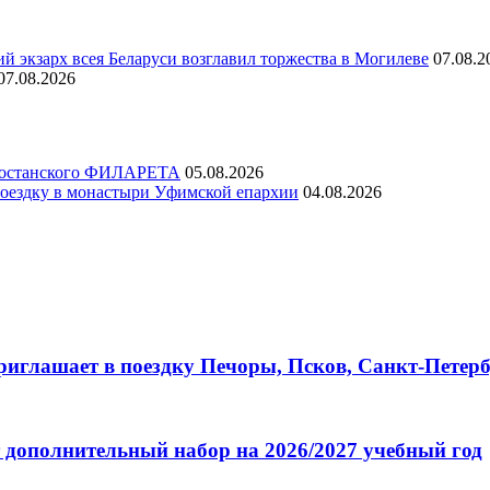
й экзарх всея Беларуси возглавил торжества в Могилеве
07.08.2
07.08.2026
ртостанского ФИЛАРЕТА
05.08.2026
ездку в монастыри Уфимской епархии
04.08.2026
глашает в поездку Печоры, Псков, Санкт-Петербу
 дополнительный набор на 2026/2027 учебный год