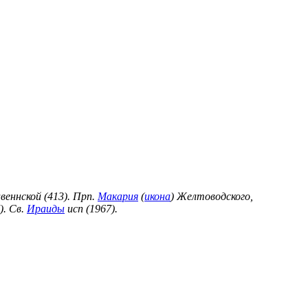
веннской (413). Прп.
Макария
(
икона
) Желтоводского,
). Св.
Ираиды
исп (1967).