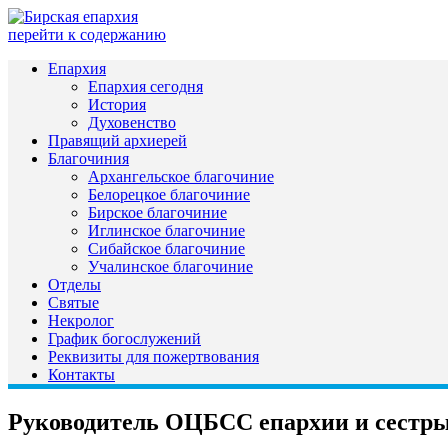
перейти к содержанию
Епархия
Епархия сегодня
История
Духовенство
Правящий архиерей
Благочиния
Архангельское благочиние
Белорецкое благочиние
Бирское благочиние
Иглинское благочиние
Сибайское благочиние
Учалинское благочиние
Отделы
Святые
Некролог
График богослужений
Реквизиты для пожертвования
Контакты
Руководитель ОЦБСС епархии и сестры