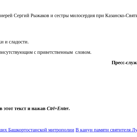
иерей Сергий Рыжаков и сестры милосердия при Казанско-Святи
и и сладости.
присутствующим с приветственным словом.
Пресс-слу
в этот текст и нажав
Ctrl+Enter
.
ющих Башкортостанской митрополии
В канун памяти святителя Л