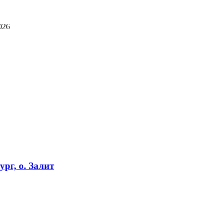
026
рг, о. Залит