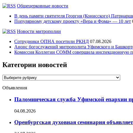
Общецерковные новости
В день памяти святителя Георгия (Конисского) Патриарши
Популярному детскому проекту «Вера и Фома» — 10 лет
Новости митрополии
Сотрудники ОПНА посетили РКНД
07.08.2026
Анонс богослужений митрополита Уфимского и Башко
Комиссия Коллегии СОММ совершила инспекционную по
Категории новостей
Категории
новостей
Объявления
Паломническая служба Уфимской епархии при
04.08.2026
Оренбургская духовная семинария объявляет