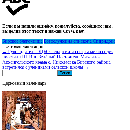
Если вы нашли ошибку, пожалуйста, сообщите нам,
выделив этот текст и нажав
Ctrl+Enter
.
Бирское благочиние
Богослужения епископа Спиридона
Почтовая навигация
←
Руководитель ОЦБСС епархии и сестры милосердия
посетили ПНИ п. Зелёный
Настоятель Михаило-
Архангельского храма с. Николаевка Бирского района
встретился с учениками сельской школы
→
Найти:
Церковный календарь