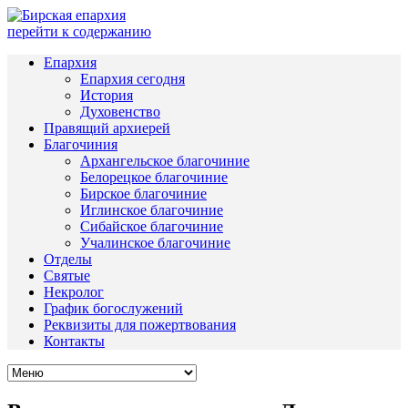
перейти к содержанию
Епархия
Епархия сегодня
История
Духовенство
Правящий архиерей
Благочиния
Архангельское благочиние
Белорецкое благочиние
Бирское благочиние
Иглинское благочиние
Сибайское благочиние
Учалинское благочиние
Отделы
Святые
Некролог
График богослужений
Реквизиты для пожертвования
Контакты