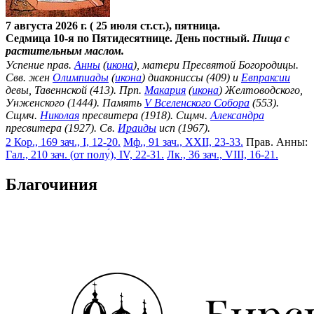
7 августа 2026 г. ( 25 июля ст.ст.), пятница.
Седмица 10-я по Пятидесятнице. День постный.
Пища с
растительным маслом.
Успение прав.
Анны
(
икона
), матери Пресвятой Богородицы.
Свв. жен
Олимпиады
(
икона
) диакониссы (409) и
Евпраксии
девы, Тавеннской (413). Прп.
Макария
(
икона
) Желтоводского,
Унженского (1444). Память
V Вселенского Собора
(553).
Сщмч.
Николая
пресвитера (1918). Сщмч.
Александра
пресвитера (1927). Св.
Ираиды
исп (1967).
2 Кор., 169 зач., I, 12-20.
Мф., 91 зач., XXII, 23-33.
Прав. Анны:
Гал., 210 зач. (от полу́), IV, 22-31.
Лк., 36 зач., VIII, 16-21.
Благочиния