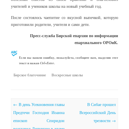
учителей и учеников школы на новый учебный год.
После состоялось чаепитие со вкусной выпечкой, которую
приготовили родители, учителя и сами дети.
Пресс-служба Бирской епархии по информации
епархиального ОРОиК.
Если вы нашли ошибку, пожалуйста, сообщите нам, выделив этот
текст и нажав
.
Ctrl+Enter
Бирское благочиние
Воскресные школы
Почтовая навигация
←
В день Усекновения главы
В Сибае прошел
Предтечи Господня Иоанна
Всероссийский День
епископ Спиридон
трезвости
→
возглавил Литургию в храме