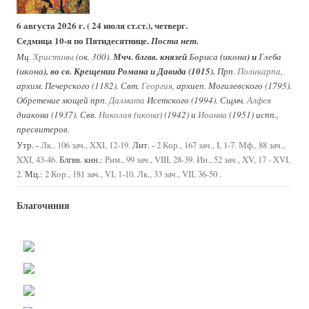
6 августа 2026 г. ( 24 июля ст.ст.), четверг.
Седмица 10-я по Пятидесятнице.
Поста нет.
Мц.
Христины
(ок. 300).
Мчч. блгвв. князей
Бориса
(
икона
) и
Глеба
(
икона
), во св. Крещении Романа и Давида (1015).
Прп.
Поликарпа
,
архим. Печерского (1182). Свт.
Георгия
, архиеп. Могилевского (1795).
Обретение мощей прп.
Далмата
Исетского (1994). Сщмч.
Алфея
диакона (1937). Свв.
Николая
(
икона
) (1942) и
Иоанна
(1951) испп.,
пресвитеров.
Утр. -
Лит. -
Лк., 106 зач., XXI, 12-19.
2 Кор., 167 зач., I, 1-7.
Мф., 88 зач.,
Блгвв. кнн.:
XXI, 43-46.
Рим., 99 зач., VIII, 28-39.
Ин., 52 зач., XV, 17 - XVI,
Мц.:
.
2.
2 Кор., 181 зач., VI, 1-10.
Лк., 33 зач., VII, 36-50
Благочиния