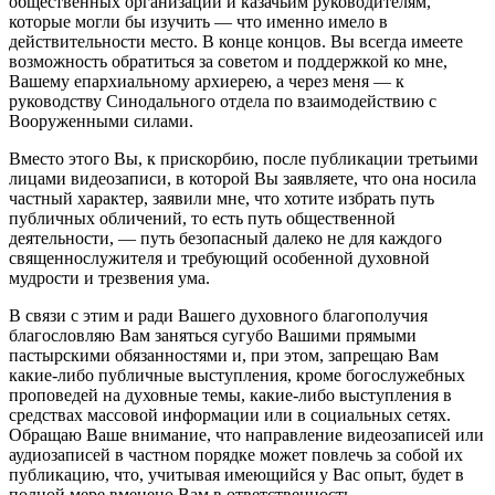
общественных организаций и казачьим руководителям,
которые могли бы изучить — что именно имело в
действительности место. В конце концов. Вы всегда имеете
возможность обратиться за советом и поддержкой ко мне,
Вашему епархиальному архиерею, а через меня — к
руководству Синодального отдела по взаимодействию с
Вооруженными силами.
Вместо этого Вы, к прискорбию, после публикации третьими
лицами видеозаписи, в которой Вы заявляете, что она носила
частный характер, заявили мне, что хотите избрать путь
публичных обличений, то есть путь общественной
деятельности, — путь безопасный далеко не для каждого
священнослужителя и требующий особенной духовной
мудрости и трезвения ума.
В связи с этим и ради Вашего духовного благополучия
благословляю Вам заняться сугубо Вашими прямыми
пастырскими обязанностями и, при этом, запрещаю Вам
какие-либо публичные выступления, кроме богослужебных
проповедей на духовные темы, какие-либо выступления в
средствах массовой информации или в социальных сетях.
Обращаю Ваше внимание, что направление видеозаписей или
аудиозаписей в частном порядке может повлечь за собой их
публикацию, что, учитывая имеющийся у Вас опыт, будет в
полной мере вменено Вам в ответственность.