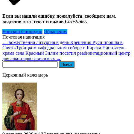
Если вы нашли ошибку, пожалуйста, сообщите нам,
выделив этот текст и нажав
Ctrl+Enter
.
Епископ Спиридон
Обращения
Почтовая навигация
←
Божественна литургия в день Крещения Руси прошла в
Свято-Троицком кафедральном соборе г. Бирска
Настоятель
храма села Красный Зилим посетил реабилитационный центр
для алко-наркозависимых
→
Найти:
Церковный календарь