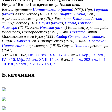
9 августа 2026 г. ( 27 июля ст.ст.), воскресенье.
Неделя 10-я по Пятидесятнице.
Поста нет.
Вмч. и целителя
Пантелеимона
(
икона
) (305).
Прп.
Германа
(
икона
) Аляскинского (1837). Прп.
Анфисы
(
икона
) исп.,
игумении и 90 сестер ее (VIII). Равноапп.
Климента
(
икона
),
еп. Охридского (916),
Наума
(
икона
),
Саввы
,
Горазда
и
Ангеляра
(IX-X). Блж.
Николая
(
икона
) Кочанова, Христа ради
юродивого, Новгородского (1392). Свт.
Иоасафа
, митр.
Московского и всея Руси (1555).
Собор Смоленских святых
.
Сщмч.
Амвросия
, еп. Сарапульского (1918). Сщмч.
Платона
и
Пантелеимона
пресвитера (1918). Сщмч.
Иоанна
пресвитера
(1941).
Утр. - Ев. 10-е,
Ин., 66 зач., XXI, 1-14.
Лит. -
1 Кор., 131 зач.,
IV, 9-16.
Мф., 72 зач., XVII, 14-23.
Вмч.:
2 Тим., 292 зач., II, 1-
10.
Ин., 52 зач., XV, 17 - XVI, 2.
Благочиния