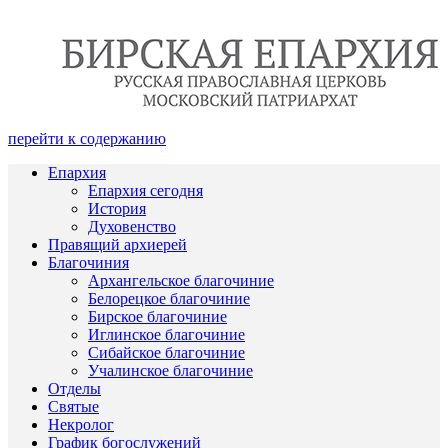
перейти к содержанию
Епархия
Епархия сегодня
История
Духовенство
Правящий архиерей
Благочиния
Архангельское благочиние
Белорецкое благочиние
Бирское благочиние
Иглинское благочиние
Сибайское благочиние
Учалинское благочиние
Отделы
Святые
Некролог
График богослужений