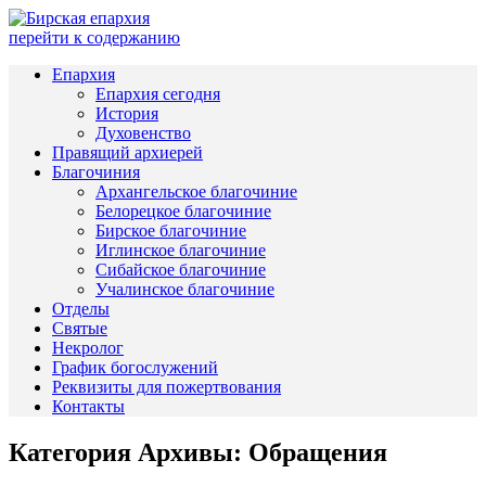
перейти к содержанию
Епархия
Епархия сегодня
История
Духовенство
Правящий архиерей
Благочиния
Архангельское благочиние
Белорецкое благочиние
Бирское благочиние
Иглинское благочиние
Сибайское благочиние
Учалинское благочиние
Отделы
Святые
Некролог
График богослужений
Реквизиты для пожертвования
Контакты
Категория Архивы:
Обращения