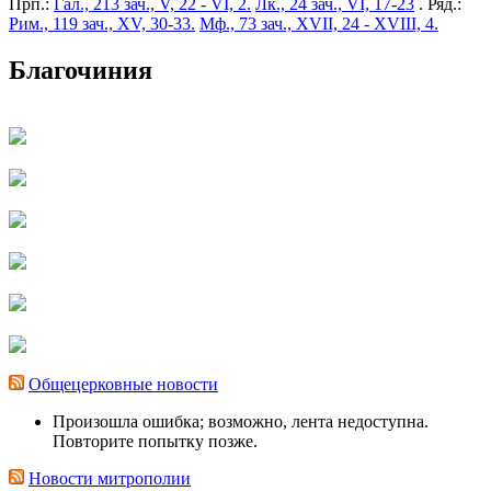
Прп.:
Гал., 213 зач., V, 22 - VI, 2.
Лк., 24 зач., VI, 17-23
. Ряд.:
Рим., 119 зач., XV, 30-33.
Мф., 73 зач., XVII, 24 - XVIII, 4.
Благочиния
Общецерковные новости
Произошла ошибка; возможно, лента недоступна.
Повторите попытку позже.
Новости митрополии