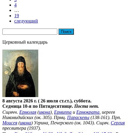
4
…
19
следующий
Найти:
Церковный календарь
8 августа 2026 г. ( 26 июля ст.ст.), суббота.
Седмица 10-я по Пятидесятнице.
Поста нет.
Сщмчч.
Ермолая
(
икона
),
Ермиппа
и
Ермократа
, иереев
Никомидийских (ок. 305). Прмц.
Параскевы
(138-161). Прп.
Моисея
(
икона
) Угрина, Печерского (ок. 1043). Сщмч.
Сергия
пресвитера (1937).