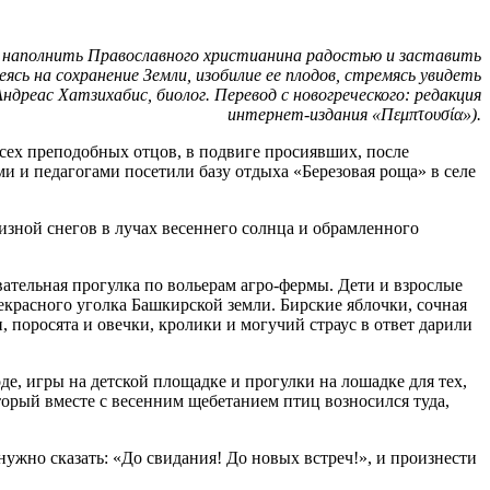
бы наполнить Православного христианина радостью и заставить
сь на сохранение Земли, изобилие ее плодов, стремясь увидеть
Андреас Хатзихабис, биолог. Перевод с новогреческого: редакция
интернет-издания «Πεμπτουσία»).
сех преподобных отцов, в подвиге просиявших, после
 и педагогами посетили базу отдыха «Березовая роща» в селе
изной снегов в лучах весеннего солнца и обрамленного
ательная прогулка по вольерам агро-фермы. Дети и взрослые
екрасного уголка Башкирской земли. Бирские яблочки, сочная
поросята и овечки, кролики и могучий страус в ответ дарили
е, игры на детской площадке и прогулки на лошадке для тех,
орый вместе с весенним щебетанием птиц возносился туда,
ужно сказать: «До свидания! До новых встреч!», и произнести