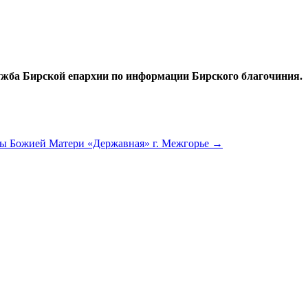
ужба Бирской епархии по информации Бирского благочиния.
ны Божией Матери «Державная» г. Межгорье
→