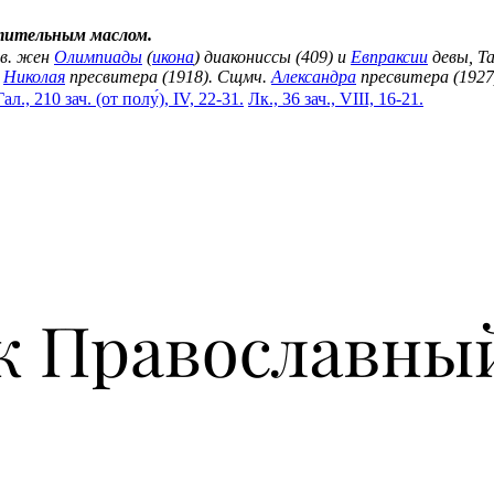
тительным маслом.
вв. жен
Олимпиады
(
икона
) диакониссы (409) и
Евпраксии
девы, Та
.
Николая
пресвитера (1918). Сщмч.
Александра
пресвитера (1927
Гал., 210 зач. (от полу́), IV, 22-31.
Лк., 36 зач., VIII, 16-21.