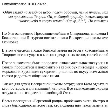
Опубликовано 16.03.2024г.
Один взгляд на звездное небо, полет бабочки, пение птицы,
его прославить Творца.
Он, любящий природу, довольствуетс
“новое небо и новую землю” (Откр. 21:1). Но сильнее 
По благословению Преосвященнейшего Спиридона, епископа Бир
Божественной Литургии воспитанники Воскресной школы имени
Осиновка.
В этом чудесном уголке Бирской земли на берегу красивейшег
Творцом всего сущего в кольцо прекрасных лесов, гостей с лю
После знакомства была проведена ознакомительная экскурсия п
смогли пообщаться и покормить из своих рук питомцев «Берез
морковка и хрустящие сухарики пришлись по вкусу всем живот
гостям радость от общения с ними.
Так же для детей Воскресной школы сотрудники Базы отдыха по
кто постарше, а для малышей на пони. Все великолепие окруж
откуда на нас взирает наш любящий Отец.
Время посещения «Березовой рощи» пробежало очень быстро и н
слова благодарности всем тем, кто подарил нам такой замечате