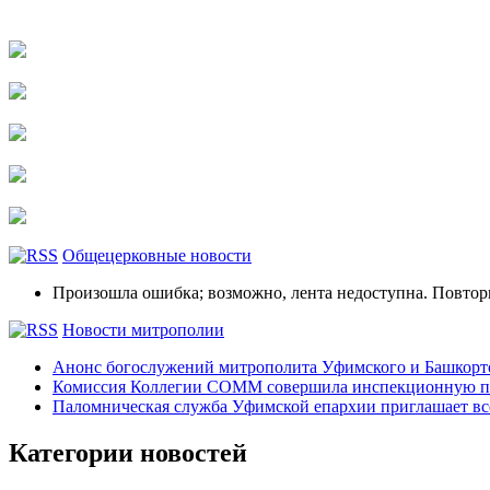
Общецерковные новости
Произошла ошибка; возможно, лента недоступна. Повтор
Новости митрополии
Анонс богослужений митрополита Уфимского и Башко
Комиссия Коллегии СОММ совершила инспекционную по
Паломническая служба Уфимской епархии приглашает все
Категории новостей