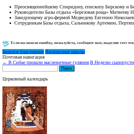
Преосвященнейшему Спиридону, епископу Бирскому и Б
Руководителю Базы отдыха «Березовая роща» Матвееву 
Заведующему агро-фермой Медведеву Евгению Николаев
Сотрудникам Базы отдыха, Сальникову Артемию, Пертях
Если вы нашли ошибку, пожалуйста, сообщите нам, выделив этот тек
Бирское благочиние
Воскресные школы
Почтовая навигация
←
В Сибае прошли масленичные гуляния
В Неделю сыропустн
Найти:
Церковный календарь