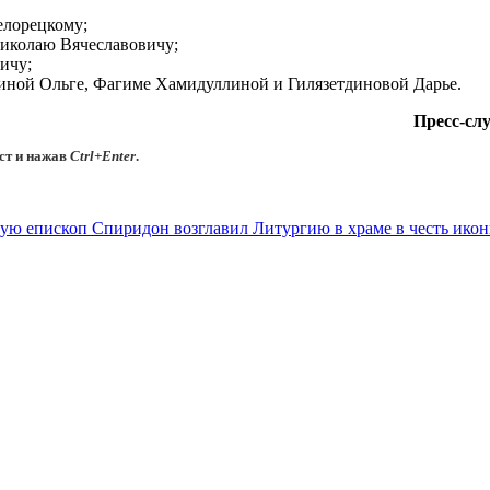
елорецкому;
Николаю Вячеславовичу;
ичу;
иной Ольге, Фагиме Хамидуллиной и Гилязетдиновой Дарье.
Пресс-сл
ст и нажав
Ctrl+Enter
.
ую епископ Спиридон возглавил Литургию в храме в честь ико