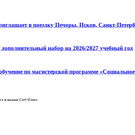
глашает в поездку Печоры, Псков, Санкт-Петербу
 дополнительный набор на 2026/2027 учебный год
обучение по магистерской программе «Социальное
ст и нажав
Ctrl+Enter
.