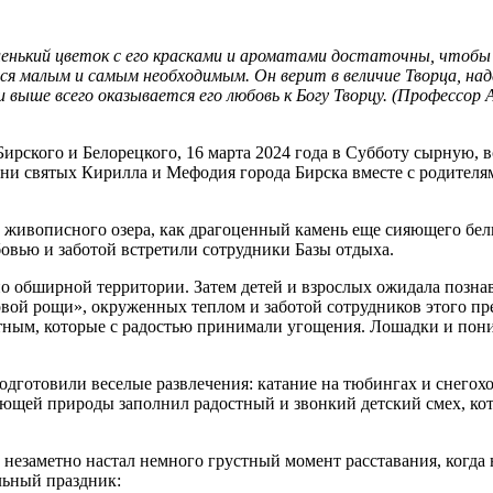
 маленький цветок с его красками и ароматами достаточны, что
я малым и самым необходимым. Он верит в величие Творца, надея
и выше всего оказывается его любовь к Богу Творцу. (Профессор 
ского и Белорецкого, 16 марта 2024 года в Субботу сырную, в
 святых Кирилла и Мефодия города Бирска вместе с родителями
о живописного озера, как драгоценный камень еще сияющего бел
бовью и заботой встретили сотрудники Базы отдыха.
о обширной территории. Затем детей и взрослых ожидала познав
овой рощи», окруженных теплом и заботой сотрудников этого пр
ным, которые с радостью принимали угощения. Лошадки и пони, 
дготовили веселые развлечения: катание на тюбингах и снегоход
ающей природы заполнил радостный и звонкий детский смех, кот
езаметно настал немного грустный момент расставания, когда н
льный праздник: