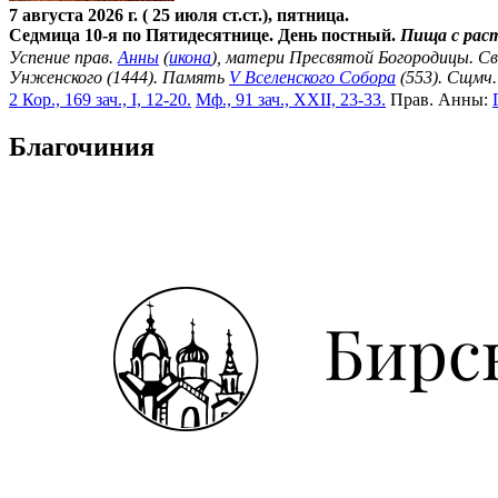
7 августа 2026 г. ( 25 июля ст.ст.), пятница.
Седмица 10-я по Пятидесятнице. День постный.
Пища с рас
Успение прав.
Анны
(
икона
), матери Пресвятой Богородицы. С
Унженского (1444). Память
V Вселенского Собора
(553). Сщмч
2 Кор., 169 зач., I, 12-20.
Мф., 91 зач., XXII, 23-33.
Прав. Анны:
Благочиния