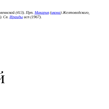
веннской (413). Прп.
Макария
(
икона
) Желтоводского,
). Св.
Ираиды
исп (1967).