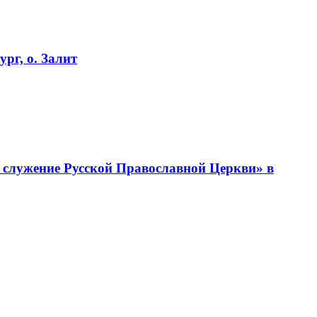
рг, о. Залит
 служение Русской Православной Церкви» в