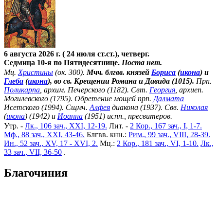
6 августа 2026 г. ( 24 июля ст.ст.), четверг.
Седмица 10-я по Пятидесятнице.
Поста нет.
Мц.
Христины
(ок. 300).
Мчч. блгвв. князей
Бориса
(
икона
) и
Глеба
(
икона
), во св. Крещении Романа и Давида (1015).
Прп.
Поликарпа
, архим. Печерского (1182). Свт.
Георгия
, архиеп.
Могилевского (1795). Обретение мощей прп.
Далмата
Исетского (1994). Сщмч.
Алфея
диакона (1937). Свв.
Николая
(
икона
) (1942) и
Иоанна
(1951) испп., пресвитеров.
Утр. -
Лк., 106 зач., XXI, 12-19.
Лит. -
2 Кор., 167 зач., I, 1-7.
Мф., 88 зач., XXI, 43-46.
Блгвв. кнн.:
Рим., 99 зач., VIII, 28-39.
Ин., 52 зач., XV, 17 - XVI, 2.
Мц.:
2 Кор., 181 зач., VI, 1-10.
Лк.,
33 зач., VII, 36-50
.
Благочиния