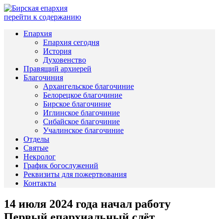
перейти к содержанию
Епархия
Епархия сегодня
История
Духовенство
Правящий архиерей
Благочиния
Архангельское благочиние
Белорецкое благочиние
Бирское благочиние
Иглинское благочиние
Сибайское благочиние
Учалинское благочиние
Отделы
Святые
Некролог
График богослужений
Реквизиты для пожертвования
Контакты
14 июля 2024 года начал работу
Первый епархиальный слёт