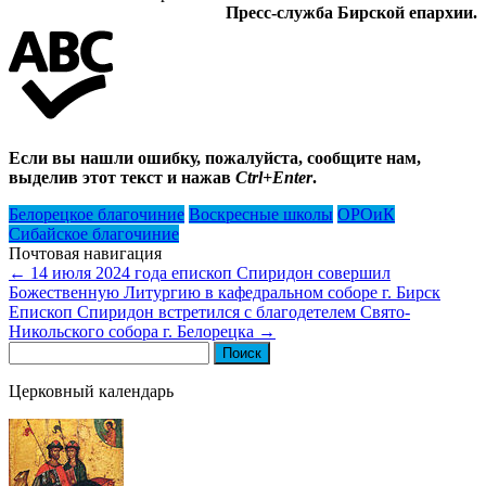
Пресс-служба Бирской епархии.
Если вы нашли ошибку, пожалуйста, сообщите нам,
выделив этот текст и нажав
Ctrl+Enter
.
Белорецкое благочиние
Воскресные школы
ОРОиК
Сибайское благочиние
Почтовая навигация
←
14 июля 2024 года епископ Спиридон совершил
Божественную Литургию в кафедральном соборе г. Бирск
Епископ Спиридон встретился с благодетелем Свято-
Никольского собора г. Белорецка
→
Найти:
Церковный календарь