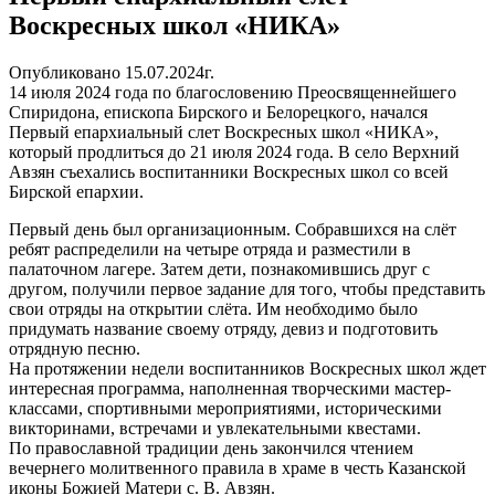
Воскресных школ «НИКА»
Опубликовано 15.07.2024г.
14 июля 2024 года по благословению Преосвященнейшего
Спиридона, епископа Бирского и Белорецкого, начался
Первый епархиальный слет Воскресных школ «НИКА»,
который продлиться до 21 июля 2024 года. В село Верхний
Авзян съехались воспитанники Воскресных школ со всей
Бирской епархии.
Первый день был организационным. Собравшихся на слёт
ребят распределили на четыре отряда и разместили в
палаточном лагере. Затем дети, познакомившись друг с
другом, получили первое задание для того, чтобы представить
свои отряды на открытии слёта. Им необходимо было
придумать название своему отряду, девиз и подготовить
отрядную песню.
На протяжении недели воспитанников Воскресных школ ждет
интересная программа, наполненная творческими мастер-
классами, спортивными мероприятиями, историческими
викторинами, встречами и увлекательными квестами.
По православной традиции день закончился чтением
вечернего молитвенного правила в храме в честь Казанской
иконы Божией Матери с. В. Авзян.