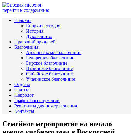
перейти к содержанию
Епархия
Епархия сегодня
История
Духовенство
Правящий архиерей
Благочиния
Архангельское благочиние
Белорецкое благочиние
Бирское благочиние
Иглинское благочиние
Сибайское благочиние
Учалинское благочиние
Отделы
Святые
Некролог
График богослужений
Реквизиты для пожертвования
Контакты
Семейное мероприятие на начало
нового учебного года в Воскресной