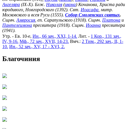
Ангеляра
(IX-X). Блж.
Николая
(
икона
) Кочанова, Христа ради
юродивого, Новгородского (1392). Свт.
Иоасафа
, митр.
Московского и всея Руси (1555).
Собор Смоленских святых
.
Сщмч.
Амвросия
, еп. Сарапульского (1918). Сщмч.
Платона
и
Пантелеимона
пресвитера (1918). Сщмч.
Иоанна
пресвитера
(1941).
Утр. - Ев. 10-е,
Ин., 66 зач., XXI, 1-14.
Лит. -
1 Кор., 131 зач.,
IV, 9-16.
Мф., 72 зач., XVII, 14-23.
Вмч.:
2 Тим., 292 зач., II, 1-
10.
Ин., 52 зач., XV, 17 - XVI, 2.
Благочиния