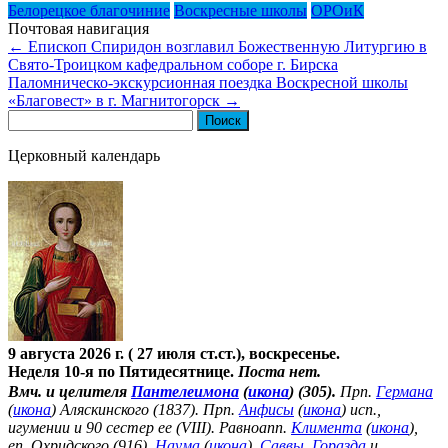
Белорецкое благочиние
Воскресные школы
ОРОиК
Почтовая навигация
←
Епископ Спиридон возглавил Божественную Литургию в
Свято-Троицком кафедральном соборе г. Бирска
Паломническо-экскурсионная поездка Воскресной школы
«Благовест» в г. Магнитогорск
→
Найти:
Церковный календарь
9 августа 2026 г. ( 27 июля ст.ст.), воскресенье.
Неделя 10-я по Пятидесятнице.
Поста нет.
Вмч. и целителя
Пантелеимона
(
икона
) (305).
Прп.
Германа
(
икона
) Аляскинского (1837). Прп.
Анфисы
(
икона
) исп.,
игумении и 90 сестер ее (VIII). Равноапп.
Климента
(
икона
),
еп. Охридского (916),
Наума
(
икона
),
Саввы
,
Горазда
и