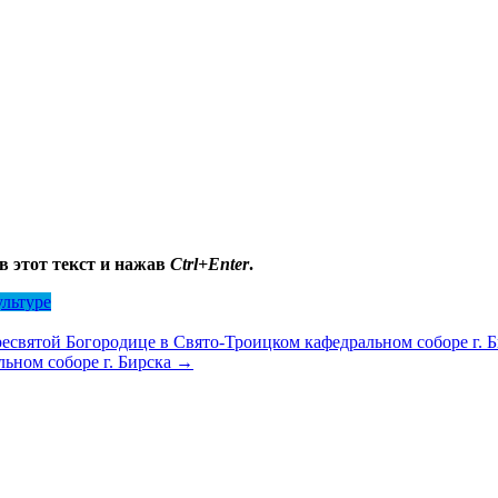
в этот текст и нажав
Ctrl+Enter
.
ультуре
святой Богородице в Свято-Троицком кафедральном соборе г. Б
ьном соборе г. Бирска
→