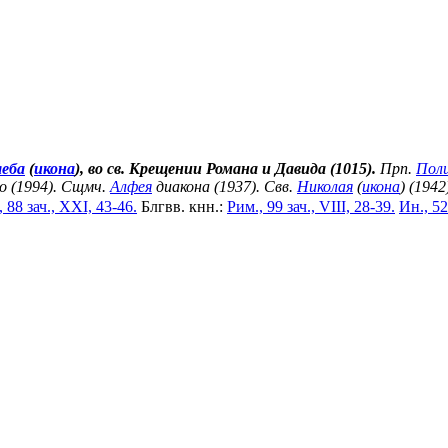
леба
(
икона
), во св. Крещении Романа и Давида (1015).
Прп.
Пол
о (1994). Сщмч.
Алфея
диакона (1937). Свв.
Николая
(
икона
) (1942
 88 зач., XXI, 43-46.
Блгвв. кнн.:
Рим., 99 зач., VIII, 28-39.
Ин., 52