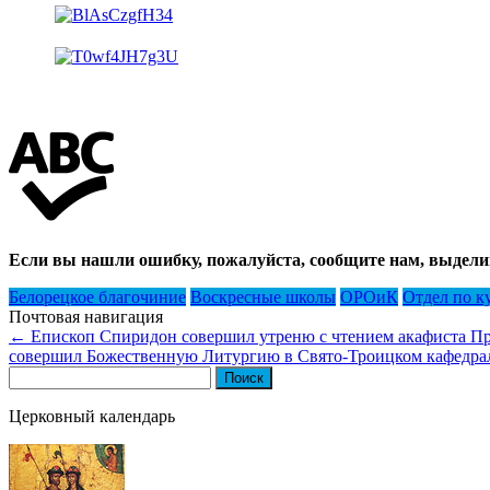
Если вы нашли ошибку, пожалуйста, сообщите нам, выдели
Белорецкое благочиние
Воскресные школы
ОРОиК
Отдел по к
Почтовая навигация
←
Епископ Спиридон совершил утреню с чтением акафиста Пре
совершил Божественную Литургию в Свято-Троицком кафедрал
Найти:
Церковный календарь