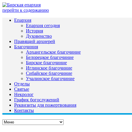
перейти к содержанию
Епархия
Епархия сегодня
История
Духовенство
Правящий архиерей
Благочиния
Архангельское благочиние
Белорецкое благочиние
Бирское благочиние
Иглинское благочиние
Сибайское благочиние
Учалинское благочиние
Отделы
Святые
Некролог
График богослужений
Реквизиты для пожертвования
Контакты