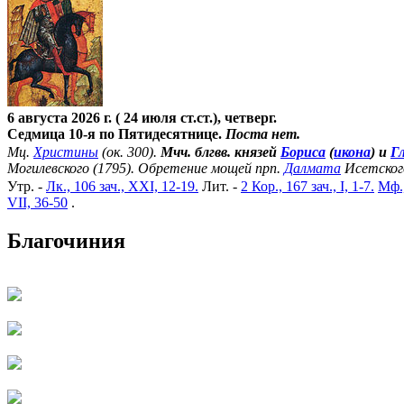
6 августа 2026 г. ( 24 июля ст.ст.), четверг.
Седмица 10-я по Пятидесятнице.
Поста нет.
Мц.
Христины
(ок. 300).
Мчч. блгвв. князей
Бориса
(
икона
) и
Г
Могилевского (1795). Обретение мощей прп.
Далмата
Исетског
Утр. -
Лк., 106 зач., XXI, 12-19.
Лит. -
2 Кор., 167 зач., I, 1-7.
Мф.,
VII, 36-50
.
Благочиния