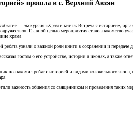
торией» прошла в с. Верхний Авзян
 событие — экскурсия «Храм и книга: Встреча с историей», орг
ружество». Главной целью мероприятия стало знакомство участ
ение храма.
ой ребята узнали о важной роли книги в сохранении и передаче 
ссказал гостям о его устройстве, истории и иконах, а также о
ик познакомил ребят с историей и видами колокольного звона,
ря.
етили важность общения со священником и проведения таких ме