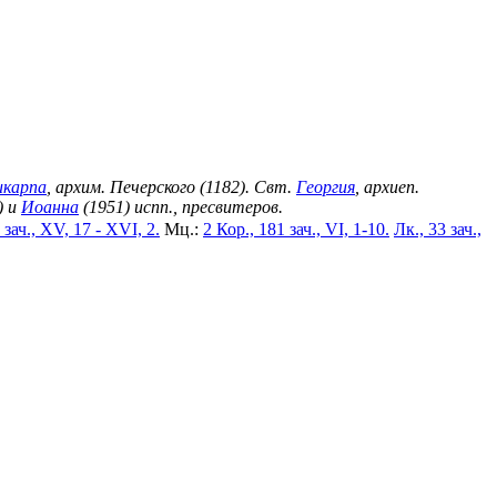
икарпа
, архим. Печерского (1182). Свт.
Георгия
, архиеп.
) и
Иоанна
(1951) испп., пресвитеров.
 зач., XV, 17 - XVI, 2.
Мц.:
2 Кор., 181 зач., VI, 1-10.
Лк., 33 зач.,