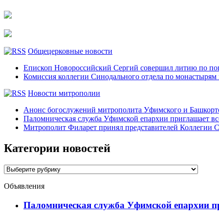
Общецерковные новости
Епископ Новороссийский Сергий совершил литию по по
Комиссия коллегии Синодального отдела по монастырям
Новости митрополии
Анонс богослужений митрополита Уфимского и Башко
Паломническая служба Уфимской епархии приглашает все
Митрополит Филарет принял представителей Коллегии С
Категории новостей
Категории
новостей
Объявления
Паломническая служба Уфимской епархии при