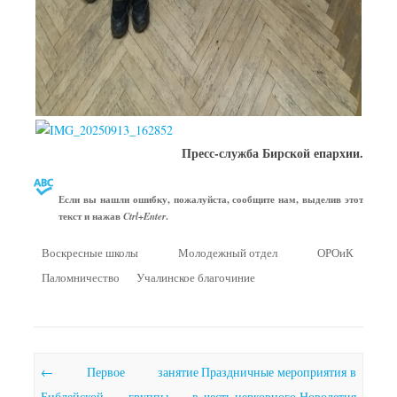
Пресс-служба Бирской епархии.
Если вы нашли ошибку, пожалуйста, сообщите нам, выделив этот
текст и нажав
.
Ctrl+Enter
Воскресные школы
Молодежный отдел
ОРОиК
Паломничество
Учалинское благочиние
Почтовая навигация
←
Первое занятие
Праздничные мероприятия в
Библейской группы в
честь церковного Новолетия