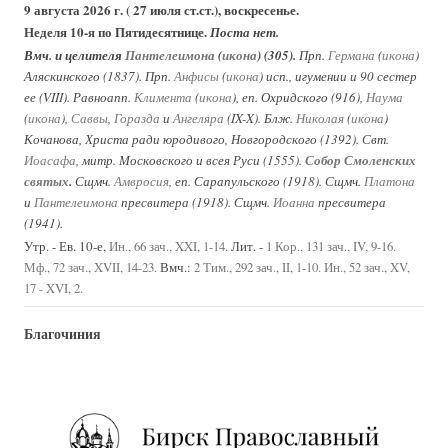
9 августа 2026 г. ( 27 июля ст.ст.), воскресенье.
Неделя 10-я по Пятидесятнице.
Поста нет.
Вмч. и целителя
Пантелеимона
(
икона
) (305).
Прп.
Германа
(
икона
)
Аляскинского (1837). Прп.
Анфисы
(
икона
) исп., игумении и 90 сестер
ее (VIII). Равноапп.
Климента
(
икона
), еп. Охридского (916),
Наума
(
икона
),
Саввы
,
Горазда
и
Ангеляра
(IX-X). Блж.
Николая
(
икона
)
Кочанова, Христа ради юродивого, Новгородского (1392). Свт.
Иоасафа
, митр. Московского и всея Руси (1555).
Собор Смоленских
святых
.
Сщмч.
Амвросия
, еп. Сарапульского (1918). Сщмч.
Платона
и
Пантелеимона
пресвитера (1918). Сщмч.
Иоанна
пресвитера
(1941).
Утр. - Ев. 10-е,
Лит. -
Ин., 66 зач., XXI, 1-14.
1 Кор., 131 зач., IV, 9-16.
Вмч.:
Мф., 72 зач., XVII, 14-23.
2 Тим., 292 зач., II, 1-10.
Ин., 52 зач., XV,
17 - XVI, 2.
Благочиния