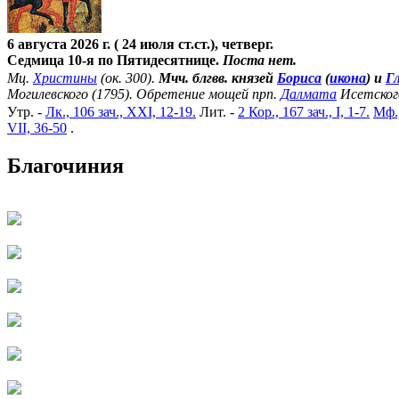
6 августа 2026 г. ( 24 июля ст.ст.), четверг.
Седмица 10-я по Пятидесятнице.
Поста нет.
Мц.
Христины
(ок. 300).
Мчч. блгвв. князей
Бориса
(
икона
) и
Г
Могилевского (1795). Обретение мощей прп.
Далмата
Исетског
Утр. -
Лк., 106 зач., XXI, 12-19.
Лит. -
2 Кор., 167 зач., I, 1-7.
Мф.,
VII, 36-50
.
Благочиния