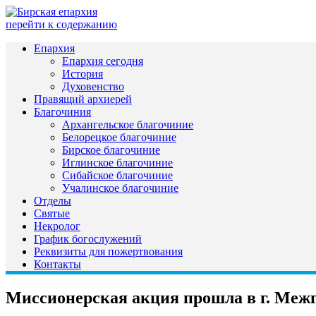
перейти к содержанию
Епархия
Епархия сегодня
История
Духовенство
Правящий архиерей
Благочиния
Архангельское благочиние
Белорецкое благочиние
Бирское благочиние
Иглинское благочиние
Сибайское благочиние
Учалинское благочиние
Отделы
Святые
Некролог
График богослужений
Реквизиты для пожертвования
Контакты
Миссионерская акция прошла в г. Меж