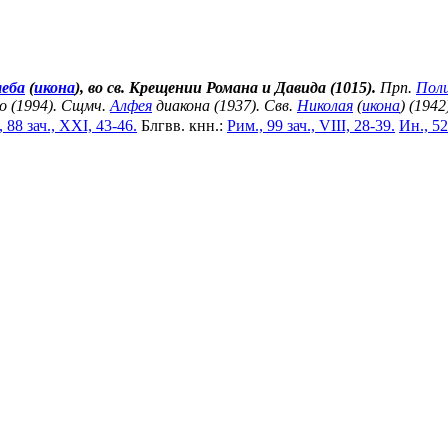
леба
(
икона
), во св. Крещении Романа и Давида (1015).
Прп.
Пол
о (1994). Сщмч.
Алфея
диакона (1937). Свв.
Николая
(
икона
) (1942
 88 зач., XXI, 43-46.
Блгвв. кнн.:
Рим., 99 зач., VIII, 28-39.
Ин., 52