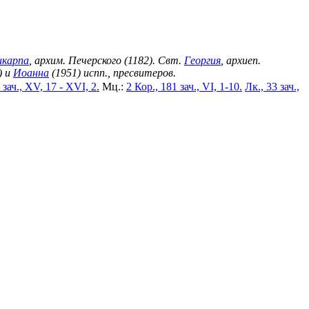
икарпа
, архим. Печерского (1182). Свт.
Георгия
, архиеп.
) и
Иоанна
(1951) испп., пресвитеров.
 зач., XV, 17 - XVI, 2.
Мц.:
2 Кор., 181 зач., VI, 1-10.
Лк., 33 зач.,