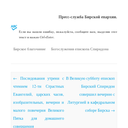
Пресс-служба Бирской епархии.
Если вы нашли ошибку, пожалуйста, сообщите нам, выделив этот
текст и нажав
.
Ctrl+Enter
Бирское благочиние
Богослужения епископа Спиридона
Почтовая навигация
←
Последования утрени с
В Великую субботу епископ
чтением 12-ти Страстных
Бирский Спиридон
Евангелий, царских часов,
совершил вечерню с
изобразительных, вечерни и
Литургией в кафедральном
малого повечерия Великого
соборе Бирска
→
Пятка для домашнего
совершения