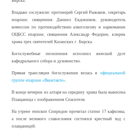
Бирска.
Владыке сослужили: протоиерей Сергий Рыжаков, секретарь
епархии; священник Даниил Евдокимов, руководитель
комиссии по противодействию алкоголизму и наркомании
ОЦБСС епархии; священник Александр Федорин, клирик
храма трех святителей Казанских г. Бирска.
Богослужебные песнопения исполнил женский дуэт
кафедрального собора и духовенство.
Прямая трансляция богослужения велась в
официальной
группе епархии «Вконтакте»
.
В конце вечерни из алтаря на середину храма была вынесена
Плащаница с изображением Спасителя.
На утрене епископ Спиридон прочитал статии 17 кафизмы,
а после великого славословия состоялся крестный ход с
плащаницей.