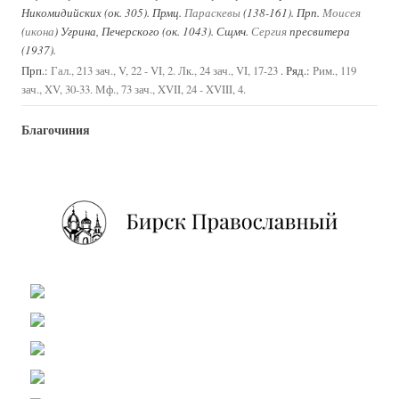
Никомидийских (ок. 305). Прмц.
Параскевы
(138-161). Прп.
Моисея
(
икона
) Угрина, Печерского (ок. 1043). Сщмч.
Сергия
пресвитера
(1937).
Прп.:
. Ряд.:
Гал., 213 зач., V, 22 - VI, 2.
Лк., 24 зач., VI, 17-23
Рим., 119
зач., XV, 30-33.
Мф., 73 зач., XVII, 24 - XVIII, 4.
Благочиния