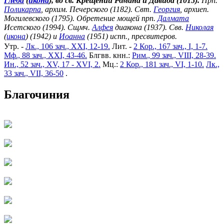
Глеба
(
икона
), во св. Крещении Романа и Давида (1015).
Прп.
Поликарпа
, архим. Печерского (1182). Свт.
Георгия
, архиеп.
Могилевского (1795). Обретение мощей прп.
Далмата
Исетского (1994). Сщмч.
Алфея
диакона (1937). Свв.
Николая
(
икона
) (1942) и
Иоанна
(1951) испп., пресвитеров.
Утр. -
Лк., 106 зач., XXI, 12-19.
Лит. -
2 Кор., 167 зач., I, 1-7.
Мф., 88 зач., XXI, 43-46.
Блгвв. кнн.:
Рим., 99 зач., VIII, 28-39.
Ин., 52 зач., XV, 17 - XVI, 2.
Мц.:
2 Кор., 181 зач., VI, 1-10.
Лк.,
33 зач., VII, 36-50
.
Благочиния