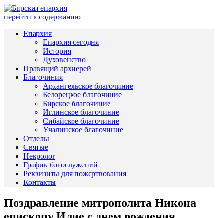
перейти к содержанию
Епархия
Епархия сегодня
История
Духовенство
Правящий архиерей
Благочиния
Архангельское благочиние
Белорецкое благочиние
Бирское благочиние
Иглинское благочиние
Сибайское благочиние
Учалинское благочиние
Отделы
Святые
Некролог
График богослужений
Реквизиты для пожертвования
Контакты
Поздравление митрополита Никона
епископу Илие с днем рождения