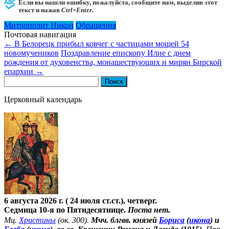
Если вы нашли ошибку, пожалуйста, сообщите нам, выделив этот
текст и нажав
Ctrl+Enter
.
Митрополит Никон
Обращения
Почтовая навигация
←
В Белорецк прибыл ковчег с частицами мощей 54
новомучеников
Поздравление епископу Илие с днем
рождения от духовенства, монашествующих и мирян Бирской
епархии
→
Найти:
Церковный календарь
6 августа 2026 г. ( 24 июля ст.ст.), четверг.
Седмица 10-я по Пятидесятнице.
Поста нет.
Мц.
Христины
(ок. 300).
Мчч. блгвв. князей
Бориса
(
икона
) и