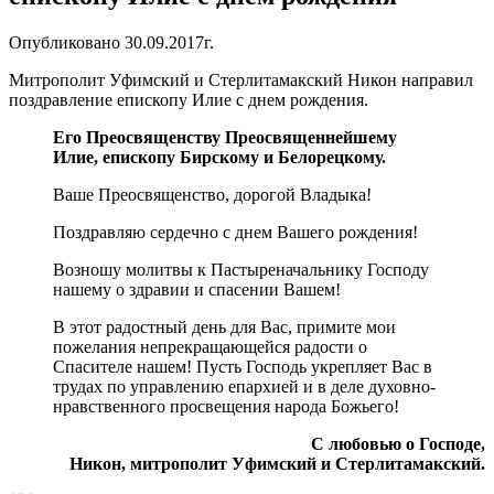
Опубликовано 30.09.2017г.
Митрополит Уфимский и Стерлитамакский Никон направил
поздравление епископу Илие с днем рождения.
Его Преосвященству
Преосвященнейшему
Илие,
епископу Бирскому и Белорецкому.
Ваше Преосвященство, дорогой Владыка!
Поздравляю сердечно с днем Вашего рождения!
Возношу молитвы к Пастыреначальнику Господу
нашему о здравии и спасении Вашем!
В этот радостный день для Вас, примите мои
пожелания непрекращающейся ра­дости о
Спасителе нашем! Пусть Господь укрепляет Вас в
трудах по управлению епархией и в деле духовно-
нравственного просвещения народа Божьего!
С любовью о Господе,
Никон, митрополит Уфимский и Стерлитамакский.