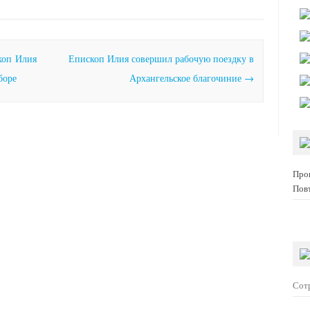
коп Илия
Епископ Илия совершил рабочую поездку в
боре
Архангельское благочиние
→
Про
Пов
Сот