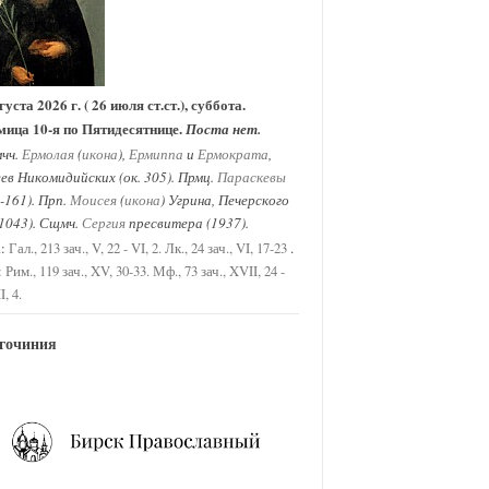
густа 2026 г. ( 26 июля ст.ст.), суббота.
мица 10-я по Пятидесятнице.
Поста нет.
чч.
Ермолая
(
икона
),
Ермиппа
и
Ермократа
,
ев Никомидийских (ок. 305). Прмц.
Параскевы
-161). Прп.
Моисея
(
икона
) Угрина, Печерского
 1043). Сщмч.
Сергия
пресвитера (1937).
.:
.
Гал., 213 зач., V, 22 - VI, 2.
Лк., 24 зач., VI, 17-23
:
Рим., 119 зач., XV, 30-33.
Мф., 73 зач., XVII, 24 -
I, 4.
гочиния