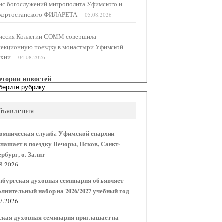
нс богослужений митрополита Уфимского и
кортостанского ФИЛАРЕТА
05.08.2026
иссия Коллегии СОММ совершила
пекционную поездку в монастыри Уфимской
рхии
04.08.2026
егории новостей
егории
остей
бъявления
омническая служба Уфимской епархии
глашает в поездку Печоры, Псков, Санкт-
рбург, о. Залит
08.2026
нбургская духовная семинария объявляет
олнительный набор на 2026/2027 учебный год
07.2026
ская духовная семинария приглашает на