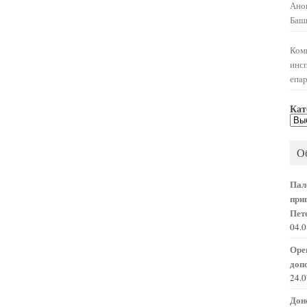
Ано
Баш
Ком
инс
епа
Кат
Кат
нов
О
Пал
при
Пете
04.
Оре
доп
24.
Дон