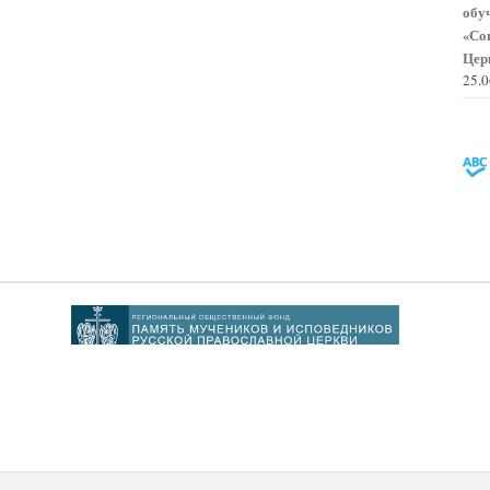
обу
«Со
Цер
25.