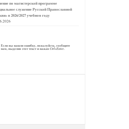
чение по магистерской программе
циальное служение Русской Православной
кви» в 2026/2027 учебном году
06.2026
Если вы нашли ошибку, пожалуйста, сообщите
нам, выделив этот текст и нажав
.
Ctrl+Enter