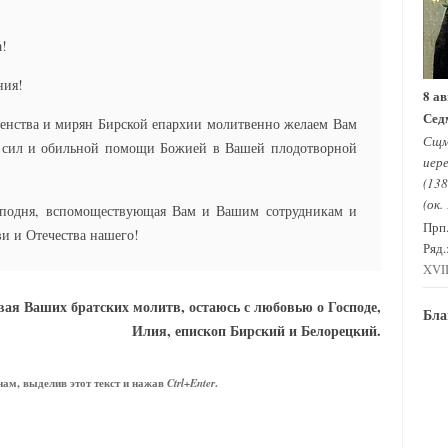
!
ния!
8 ав
Сед
венства и мирян Бирской епархии молитвенно желаем Вам
Сщм
х сил и обильной помощи Божией в Вашей плодотворной
иере
(138
(ок.
осподня, вспомоществующая Вам и Вашим сотрудникам и
Прп
и и Отечества нашего!
Ряд.
XVII
ая Ваших братских молитв, остаюсь с любовью о Господе,
Бла
Илия, епископ Бирский и Белорецкий.
ам, выделив этот текст и нажав
.
Ctrl+Enter