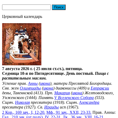
Найти:
Церковный календарь
7 августа 2026 г. ( 25 июля ст.ст.), пятница.
Седмица 10-я по Пятидесятнице. День постный.
Пища с
растительным маслом.
Успение прав.
Анны
(
икона
), матери Пресвятой Богородицы.
Свв. жен
Олимпиады
(
икона
) диакониссы (409) и
Евпраксии
девы, Тавеннской (413). Прп.
Макария
(
икона
) Желтоводского,
Унженского (1444). Память
V Вселенского Собора
(553).
Сщмч.
Николая
пресвитера (1918). Сщмч.
Александра
пресвитера (1927). Св.
Ираиды
исп (1967).
2 Кор., 169 зач., I, 12-20.
Мф., 91 зач., XXII, 23-33.
Прав. Анны:
Гал., 210 зач. (от полу́), IV, 22-31.
Лк., 36 зач., VIII, 16-21.