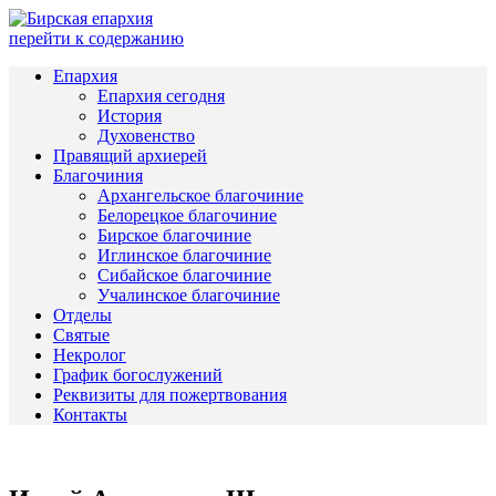
перейти к содержанию
Епархия
Епархия сегодня
История
Духовенство
Правящий архиерей
Благочиния
Архангельское благочиние
Белорецкое благочиние
Бирское благочиние
Иглинское благочиние
Сибайское благочиние
Учалинское благочиние
Отделы
Святые
Некролог
График богослужений
Реквизиты для пожертвования
Контакты