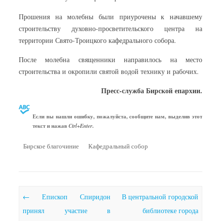
Прошения на молебны были приурочены к начавшему
строительству духовно-просветительского центра на
территории Свято-Троицкого кафедрального собора.
После молебна священники направилось на место
строительства и окропили святой водой технику и рабочих.
Пресс-служба Бирской епархии.
Если вы нашли ошибку, пожалуйста, сообщите нам, выделив этот
текст и нажав
.
Ctrl+Enter
Бирское благочиние
Кафедральный собор
Почтовая навигация
←
Епископ Спиридон
В центральной городской
принял участие в
библиотеке города