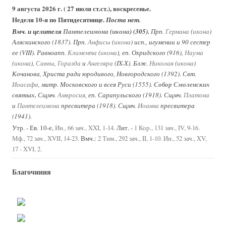
9 августа 2026 г. ( 27 июля ст.ст.), воскресенье.
Неделя 10-я по Пятидесятнице.
Поста нет.
Вмч. и целителя
Пантелеимона
(
икона
) (305).
Прп.
Германа
(
икона
)
Аляскинского (1837). Прп.
Анфисы
(
икона
) исп., игумении и 90 сестер
ее (VIII). Равноапп.
Климента
(
икона
), еп. Охридского (916),
Наума
(
икона
),
Саввы
,
Горазда
и
Ангеляра
(IX-X). Блж.
Николая
(
икона
)
Кочанова, Христа ради юродивого, Новгородского (1392). Свт.
Иоасафа
, митр. Московского и всея Руси (1555).
Собор Смоленских
святых
.
Сщмч.
Амвросия
, еп. Сарапульского (1918). Сщмч.
Платона
и
Пантелеимона
пресвитера (1918). Сщмч.
Иоанна
пресвитера
(1941).
Утр. - Ев. 10-е,
Лит. -
Ин., 66 зач., XXI, 1-14.
1 Кор., 131 зач., IV, 9-16.
Вмч.:
Мф., 72 зач., XVII, 14-23.
2 Тим., 292 зач., II, 1-10.
Ин., 52 зач., XV,
17 - XVI, 2.
Благочиния