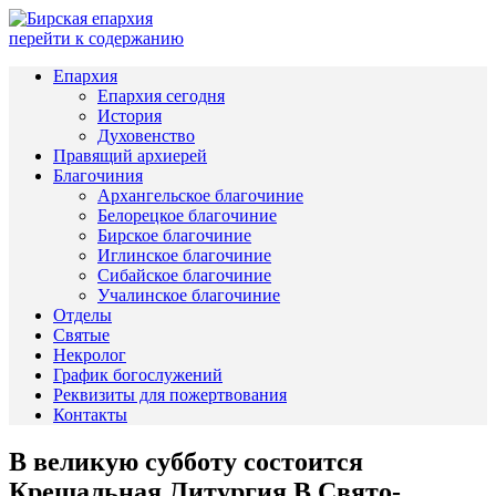
перейти к содержанию
Епархия
Епархия сегодня
История
Духовенство
Правящий архиерей
Благочиния
Архангельское благочиние
Белорецкое благочиние
Бирское благочиние
Иглинское благочиние
Сибайское благочиние
Учалинское благочиние
Отделы
Святые
Некролог
График богослужений
Реквизиты для пожертвования
Контакты
В великую субботу состоится
Крещальная Литургия В Свято-