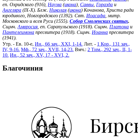
еп. Охридского (916),
Наума
(
икона
),
Саввы
,
Горазда
и
Ангеляра
(IX-X). Блж.
Николая
(
икона
) Кочанова, Христа ради
юродивого, Новгородского (1392). Свт.
Иоасафа
, митр.
Московского и всея Руси (1555).
Собор Смоленских святых
.
Сщмч.
Амвросия
, еп. Сарапульского (1918). Сщмч.
Платона
и
Пантелеимона
пресвитера (1918). Сщмч.
Иоанна
пресвитера
(1941).
Утр. - Ев. 10-е,
Ин., 66 зач., XXI, 1-14.
Лит. -
1 Кор., 131 зач.,
IV, 9-16.
Мф., 72 зач., XVII, 14-23.
Вмч.:
2 Тим., 292 зач., II, 1-
10.
Ин., 52 зач., XV, 17 - XVI, 2.
Благочиния