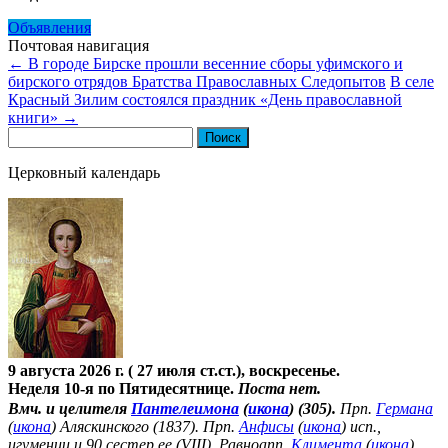
Объявления
Почтовая навигация
←
В городе Бирске прошли весенние сборы уфимского и
бирского отрядов Братства Православных Следопытов
В селе
Красный Зилим состоялся праздник «День православной
книги»
→
Найти:
Церковный календарь
9 августа 2026 г. ( 27 июля ст.ст.), воскресенье.
Неделя 10-я по Пятидесятнице.
Поста нет.
Вмч. и целителя
Пантелеимона
(
икона
) (305).
Прп.
Германа
(
икона
) Аляскинского (1837). Прп.
Анфисы
(
икона
) исп.,
игумении и 90 сестер ее (VIII). Равноапп.
Климента
(
икона
),