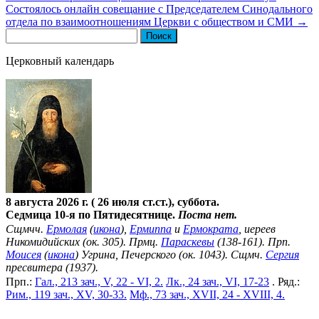
Состоялось онлайн совещание с Председателем Синодального
отдела по взаимоотношениям Церкви с обществом и СМИ
→
Найти:
Церковный календарь
8 августа 2026 г. ( 26 июля ст.ст.), суббота.
Седмица 10-я по Пятидесятнице.
Поста нет.
Сщмчч.
Ермолая
(
икона
),
Ермиппа
и
Ермократа
, иереев
Никомидийских (ок. 305). Прмц.
Параскевы
(138-161). Прп.
Моисея
(
икона
) Угрина, Печерского (ок. 1043). Сщмч.
Сергия
пресвитера (1937).
Прп.:
Гал., 213 зач., V, 22 - VI, 2.
Лк., 24 зач., VI, 17-23
. Ряд.:
Рим., 119 зач., XV, 30-33.
Мф., 73 зач., XVII, 24 - XVIII, 4.