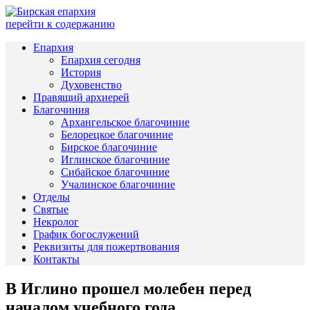
перейти к содержанию
Епархия
Епархия сегодня
История
Духовенство
Правящий архиерей
Благочиния
Архангельское благочиние
Белорецкое благочиние
Бирское благочиние
Иглинское благочиние
Сибайское благочиние
Учалинское благочиние
Отделы
Святые
Некролог
График богослужений
Реквизиты для пожертвования
Контакты
В Иглино прошел молебен перед
началом учебного года