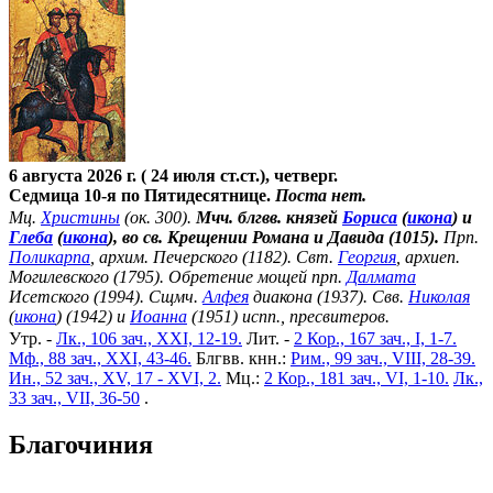
6 августа 2026 г. ( 24 июля ст.ст.), четверг.
Седмица 10-я по Пятидесятнице.
Поста нет.
Мц.
Христины
(ок. 300).
Мчч. блгвв. князей
Бориса
(
икона
) и
Глеба
(
икона
), во св. Крещении Романа и Давида (1015).
Прп.
Поликарпа
, архим. Печерского (1182). Свт.
Георгия
, архиеп.
Могилевского (1795). Обретение мощей прп.
Далмата
Исетского (1994). Сщмч.
Алфея
диакона (1937). Свв.
Николая
(
икона
) (1942) и
Иоанна
(1951) испп., пресвитеров.
Утр. -
Лк., 106 зач., XXI, 12-19.
Лит. -
2 Кор., 167 зач., I, 1-7.
Мф., 88 зач., XXI, 43-46.
Блгвв. кнн.:
Рим., 99 зач., VIII, 28-39.
Ин., 52 зач., XV, 17 - XVI, 2.
Мц.:
2 Кор., 181 зач., VI, 1-10.
Лк.,
33 зач., VII, 36-50
.
Благочиния