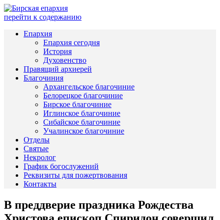
перейти к содержанию
Епархия
Епархия сегодня
История
Духовенство
Правящий архиерей
Благочиния
Архангельское благочиние
Белорецкое благочиние
Бирское благочиние
Иглинское благочиние
Сибайское благочиние
Учалинское благочиние
Отделы
Святые
Некролог
График богослужений
Реквизиты для пожертвования
Контакты
В преддверие праздника Рождества
Христова епископ Спиридон совершил