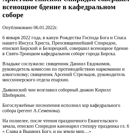
всенощное бдение в кафедральном
соборе
Опубликовано 06.01.2022г.
6 января 2022 года, в канун Рождества Господа Бога и Спаса
нашего Иисуса Христа, Преосвященнейший Спиридон,
епископ Бирский и Белорецкий, совершил всенощное бдение
в Свято-Троицком кафедральном соборе города Бирска.
Владыке сослужили: священник Даниил Евдокимов,
руководитель комиссии по противодействию наркомании и
алкоголизму; священник Арсений Стрельцов, руководитель
миссионерского отдела епархии.
Дьяконский чин возглавил соборный диакон Кирилл
Шибиркин.
Богослужебные песнопения исполнил хор кафедрального
собора (регент А.Семенова).
На полиелее, после чтения праздничного Евангельского
зачала, епископ Спиридон канонарил стихиру праздника гл. 6
» Слава в Вышних Богу, и на земли мир…»