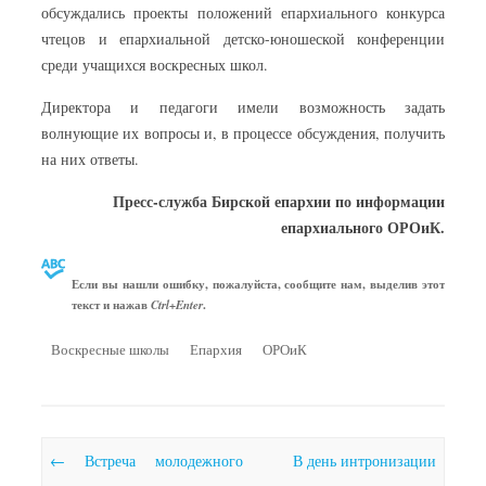
обсуждались проекты положений епархиального конкурса
чтецов и епархиальной детско-юношеской конференции
среди учащихся воскресных школ.
Директора и педагоги имели возможность задать
волнующие их вопросы и, в процессе обсуждения, получить
на них ответы.
Пресс-служба Бирской епархии по информации
епархиального ОРОиК.
Если вы нашли ошибку, пожалуйста, сообщите нам, выделив этот
текст и нажав
.
Ctrl+Enter
Воскресные школы
Епархия
ОРОиК
Почтовая навигация
←
Встреча молодежного
В день интронизации