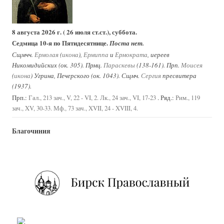
8 августа 2026 г. ( 26 июля ст.ст.), суббота.
Седмица 10-я по Пятидесятнице.
Поста нет.
Сщмчч.
Ермолая
(
икона
),
Ермиппа
и
Ермократа
, иереев
Никомидийских (ок. 305). Прмц.
Параскевы
(138-161). Прп.
Моисея
(
икона
) Угрина, Печерского (ок. 1043). Сщмч.
Сергия
пресвитера
(1937).
Прп.:
. Ряд.:
Гал., 213 зач., V, 22 - VI, 2.
Лк., 24 зач., VI, 17-23
Рим., 119
зач., XV, 30-33.
Мф., 73 зач., XVII, 24 - XVIII, 4.
Благочиния